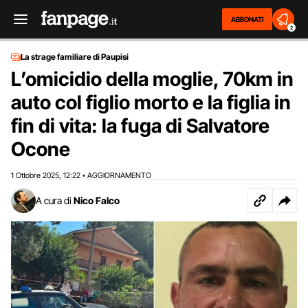
ABBONATI
2
La strage familiare di Paupisi
L’omicidio della moglie, 70km in
auto col figlio morto e la figlia in
fin di vita: la fuga di Salvatore
Ocone
1 Ottobre 2025
12:22
AGGIORNAMENTO
,
•
A cura di
Nico Falco