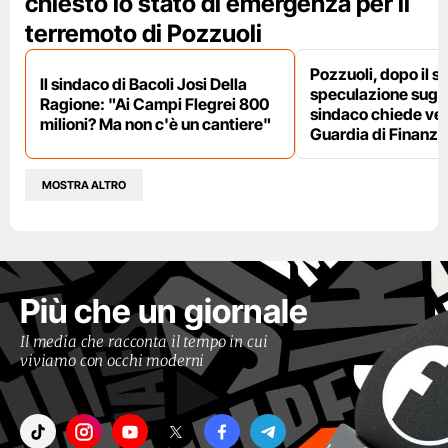
chiesto lo stato di emergenza per il
terremoto di Pozzuoli
Pozzuoli, dopo il s
Il sindaco di Bacoli Josi Della
speculazione sugli af
Ragione: "Ai Campi Flegrei 800
sindaco chiede ver
milioni? Ma non c'è un cantiere"
Guardia di Finanza
MOSTRA ALTRO
Più che un giornale
Il media che racconta il tempo in cui
viviamo con occhi moderni