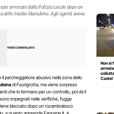
tato arrestato dalla Polizia Locale dopo un
a dello Stadio Maradona. Agli agenti aveva
VIDEO CONSIGLIATO
Non si 
arrest
collutt
re il parcheggiatore abusivo nella zona dello
Castel 
adona
di Fuorigrotta, ma viene sorpreso
genti che lo fermano per un controllo, poi dà il
 sono impegnati nelle verifiche, fugge
viene bloccato dopo un rocambolesco
dio, a quanto apprende Fanpage.it, è