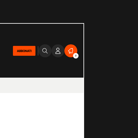
ABBONATI
2