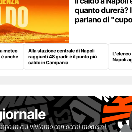
Il caldo a Napoli
quanto durerà? 
parlano di "cupo
rta meteo
Alla stazione centrale di Napoli
L'elenco 
a è anche
raggiunti 48 gradi: è il punto più
Napoli a
caldo in Campania
giornale
tempo in cui viviamo con occhi moderni