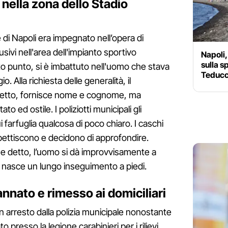
nella zona dello Stadio
le di Napoli era impegnato nell’opera di
sivi nell'area dell'impianto sportivo
Napoli,
sulla s
 punto, si è imbattuto nell'uomo che stava
Teducci
o. Alla richiesta delle generalità, il
detto, fornisce nome e cognome, ma
o ed ostile. I poliziotti municipali gli
i farfuglia qualcosa di poco chiaro. I caschi
spettiscono e decidono di approfondire.
me detto, l’uomo si dà improvvisamente a
 nasce un lungo inseguimento a piedi.
nnato e rimesso ai domiciliari
 in arresto dalla polizia municipale nonostante
o presso la legione carabinieri per i rilievi