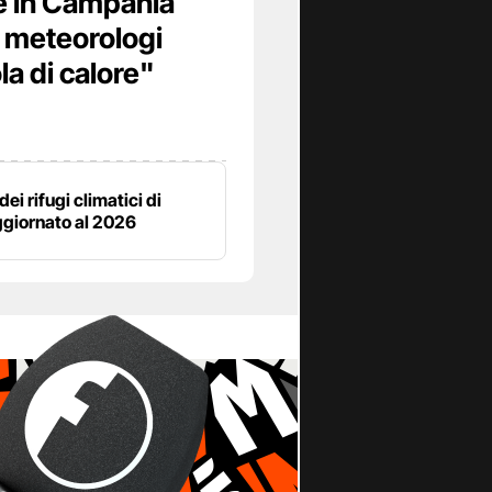
 e in Campania
I meteorologi
la di calore"
dei rifugi climatici di
ggiornato al 2026