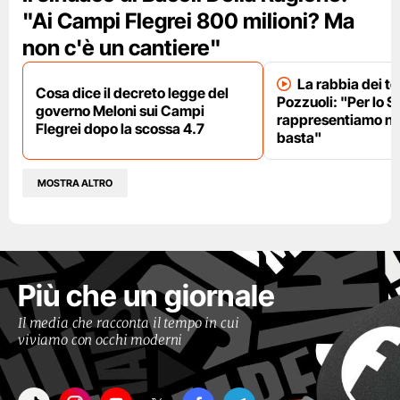
"Ai Campi Flegrei 800 milioni? Ma
non c'è un cantiere"
La rabbia dei te
Cosa dice il decreto legge del
Pozzuoli: "Per lo S
governo Meloni sui Campi
rappresentiamo nu
Flegrei dopo la scossa 4.7
basta"
MOSTRA ALTRO
Più che un giornale
Il media che racconta il tempo in cui
viviamo con occhi moderni