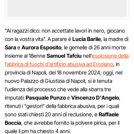
"Ai ragazzi dico: non accettate lavori in nero, giocano
con la vostra vita". A parare è
Lucia Barile
, la madre di
Sara
e
Aurora Esposito
, le gemelle di 26 anni morte
insieme al 18enne
Samuel Tafciu
nell'
esplosione della
fabbrica di fuochi d'artificio abusiva ad Ercolano
, in
provincia di Napoli, del 18 novembre 2024; oggi, nel
nuovo Palazzo di Giustizia di Napoli, si è tenuta
l'udienza del processo che vede alla sbarra tre
imputati:
Pasquale Punzo
e
Vincenzo D'Angelo
,
ritenuti i "gestori" della fabbrica abusiva, per i quali
sono stati chiesti 20 anni di reclusione, e
Raffaele
Boccia
, che avrebbe fornito la polvere pirica, per il
quale il pm ha chiesto 4 anni.