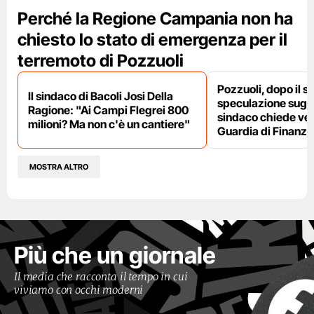
Perché la Regione Campania non ha
chiesto lo stato di emergenza per il
terremoto di Pozzuoli
Pozzuoli, dopo il s
Il sindaco di Bacoli Josi Della
speculazione sugli af
Ragione: "Ai Campi Flegrei 800
sindaco chiede ver
milioni? Ma non c'è un cantiere"
Guardia di Finanza
MOSTRA ALTRO
Più che un giornale
Il media che racconta il tempo in cui
viviamo con occhi moderni