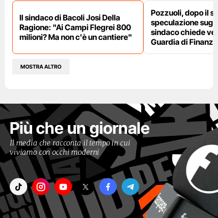
Pozzuoli, dopo il s
Il sindaco di Bacoli Josi Della
speculazione sugli af
Ragione: "Ai Campi Flegrei 800
sindaco chiede ver
milioni? Ma non c'è un cantiere"
Guardia di Finanza
MOSTRA ALTRO
Più che un giornale
Il media che racconta il tempo in cui
viviamo con occhi moderni