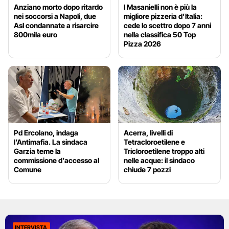
Anziano morto dopo ritardo
I Masanielli non è più la
nei soccorsi a Napoli, due
migliore pizzeria d’Italia:
Asl condannate a risarcire
cede lo scettro dopo 7 anni
800mila euro
nella classifica 50 Top
Pizza 2026
Pd Ercolano, indaga
Acerra, livelli di
l’Antimafia. La sindaca
Tetracloroetilene e
Garzia teme la
Tricloroetilene troppo alti
commissione d’accesso al
nelle acque: il sindaco
Comune
chiude 7 pozzi
INTERVISTA