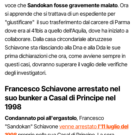
voce che
Sandokan fosse gravemente malato
. Ora
si apprende che si trattava di un espediente per
"giustificare" il suo trasferimento dal carcere di Parma
dove era al 41bis a quello dell'Aquila, dove ha iniziato a
collaborare. Dalla casa circondariale abruzzese
Schiavone sta rilasciando alla Dna e alla Dda le sue
prima dichiarazioni che ora, come avviene sempre in
questi casi, dovranno superare il vaglio delle verifiche
degli investigatori.
Francesco Schiavone arrestato nel
suo bunker a Casal di Principe nel
1998
Condannato poi all'ergastolo
, Francesco
"Sandokan" Schiavone
venne arrestato
l'11 luglio del
1998
proprio nella sua Casal di Principe. La sera