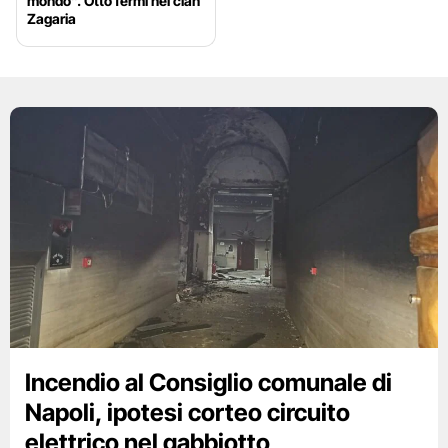
mondo”. Otto fermi nel clan
Zagaria
Incendio al Consiglio comunale di
Napoli, ipotesi corteo circuito
elettrico nel gabbiotto