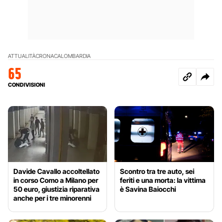
ATTUALITÀ
CRONACA
LOMBARDIA
65
CONDIVISIONI
Davide Cavallo accoltellato
Scontro tra tre auto, sei
in corso Como a Milano per
feriti e una morta: la vittima
50 euro, giustizia riparativa
è Savina Baiocchi
anche per i tre minorenni