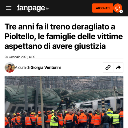
ABBONATI
2
Tre anni fa il treno deragliato a
Pioltello, le famiglie delle vittime
aspettano di avere giustizia
25 Gennaio 2021
6:00
,
A cura di
Giorgia Venturini