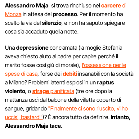
Alessandro Maja
, si trova rinchiuso nel
carcere
di
Monza
in attesa del
processo
. Per il momento ha
scelto la via del
silenzio
, e non ha saputo spiegare
cosa sia accaduto quella notte.
Una
depressione
conclamata (la moglie Stefania
aveva chiesto aiuto al padre per capire perché il
marito fosse così giù di morale),
l'ossessione per le
spese di casa
, forse dei
debiti
insanabili con la società
a Milano? Problemi latenti esplosi in un
raptus
violento
, o
strage
pianificata
(tre ore dopo la
mattanza uscì dal balcone della villetta coperto di
sangue, gridando
"Finalmente ci sono riuscito, vi ho
uccisi, bastardi"
)? È ancora tutto da definire.
Intanto,
Alessandro Maja tace.