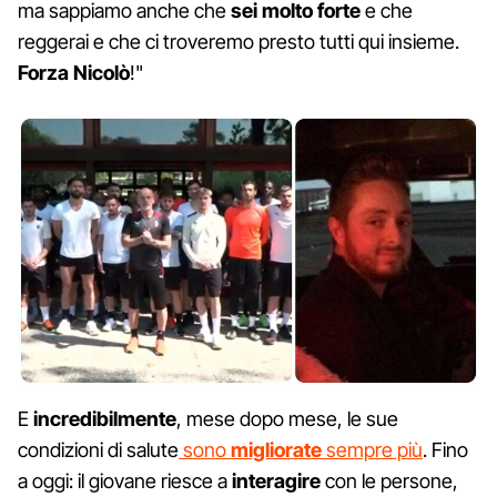
ma sappiamo anche che
sei molto forte
e che
reggerai e che ci troveremo presto tutti qui insieme.
Forza Nicolò
!"
E
incredibilmente
, mese dopo mese, le sue
condizioni di salute
sono
migliorate
sempre più
. Fino
a oggi: il giovane riesce a
interagire
con le persone,