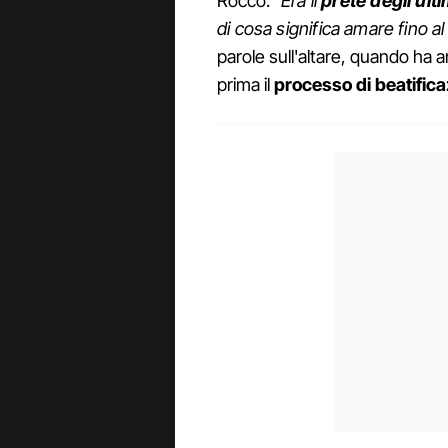
Rocco. "
Era il
prete degli ulti
di cosa significa amare fino 
parole sull'altare, quando ha 
prima il
processo di beatific