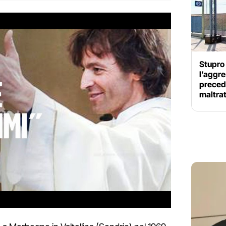
Stupro 
l’aggre
precede
maltra