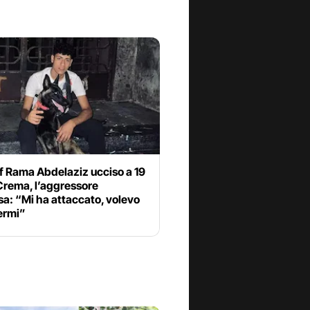
f Rama Abdelaziz ucciso a 19
Crema, l’aggressore
a: “Mi ha attaccato, volevo
ermi”