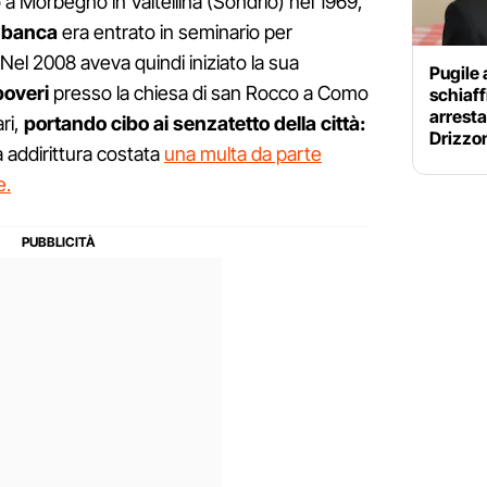
a Morbegno in Valtellina (Sondrio) nel 1969,
n banca
era entrato in seminario per
Nel 2008 aveva quindi iniziato la sua
Pugile 
poveri
presso la chiesa di san Rocco a Como
schiaffi
arrest
ri,
portando cibo ai senzatetto della città:
Drizzo
ra addirittura costata
una multa da parte
e.