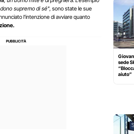
mi
, un uomo mite e di preghiera. L'esempio
al dono supremo di sé"
, sono state le sue
annunciato l'intenzione di avviare quanto
azione.
Giovann
sede Sk
“Blocca
aiuto”