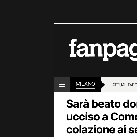
MILANO
ATTUALITÀ
PO
Sarà beato do
ucciso a Como
colazione ai s