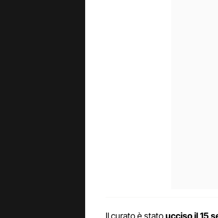
Il curato è stato
ucciso il 15