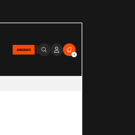
ABBONATI
2