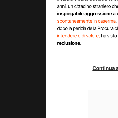
anni, un cittadino straniero c
inspiegabile aggressione a c
spontaneamente in caserma
.
dopo la perizia della Procura 
intendere e di volere,
ha visto 
reclusione.
Continua a