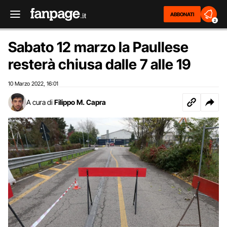
ABBONATI
2
Sabato 12 marzo la Paullese
resterà chiusa dalle 7 alle 19
10 Marzo 2022
16:01
,
A cura di
Filippo M. Capra