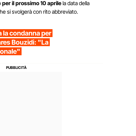
o
per il prossimo 10 aprile
la data della
e si svolgerà con rito abbreviato.
 la condanna per
ares Bouzidi: "La
ionale"