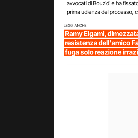
avvocati di Bouzidi e ha fissat
prima udienza del processo, ch
LEGGI ANCHE
Ramy Elgaml, dimezzata
resistenza dell'amico F
fuga solo reazione irraz