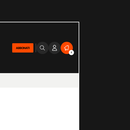
ABBONATI
2