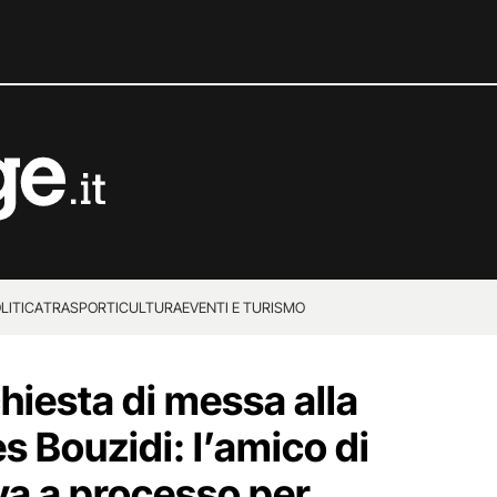
LITICA
TRASPORTI
CULTURA
EVENTI E TURISMO
chiesta di messa alla
s Bouzidi: l’amico di
a a processo per