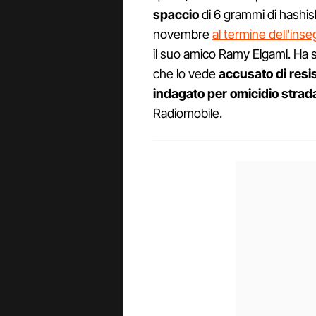
spaccio
di 6 grammi di hashis
novembre
al termine dell'ins
il suo amico Ramy Elgaml. Ha s
che lo vede
accusato di resis
indagato per omicidio strad
Radiomobile.