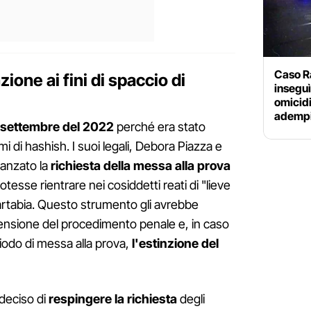
Caso Ra
ione ai fini di spaccio di
inseguì
omicidi
adempi
 settembre del 2022
perché era stato
 di hashish. I suoi legali, Debora Piazza e
anzato la
richiesta della messa alla prova
tesse rientrare nei cosiddetti reati di "lieve
 Cartabia. Questo strumento gli avrebbe
ensione del procedimento penale e, in caso
riodo di messa alla prova,
l'estinzione del
 deciso di
respingere la richiesta
degli