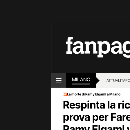
MILANO
ATTUALITÀ
PO
La morte di Ramy Elgaml a Milano
Respinta la ri
prova per Fare
Ramy Elgaml v