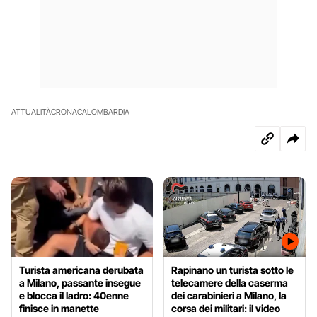
ATTUALITÀ
CRONACA
LOMBARDIA
Turista americana derubata
Rapinano un turista sotto le
a Milano, passante insegue
telecamere della caserma
e blocca il ladro: 40enne
dei carabinieri a Milano, la
finisce in manette
corsa dei militari: il video