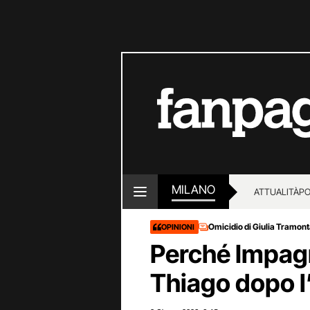
MILANO
ATTUALITÀ
PO
Omicidio di Giulia Tramon
OPINIONI
Perché Impagna
Thiago dopo l