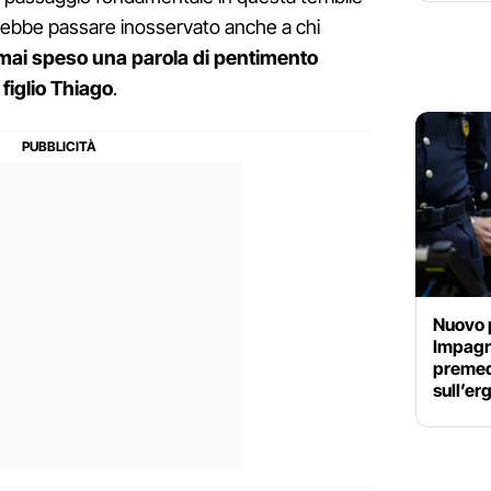
rebbe passare inosservato anche a chi
mai speso una parola di pentimento
figlio Thiago
.
Nuovo 
Impagna
premed
sull’er