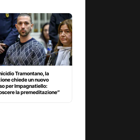
icidio Tramontano, la
ione chiede un nuovo
so per Impagnatiello:
oscere la premeditazione”