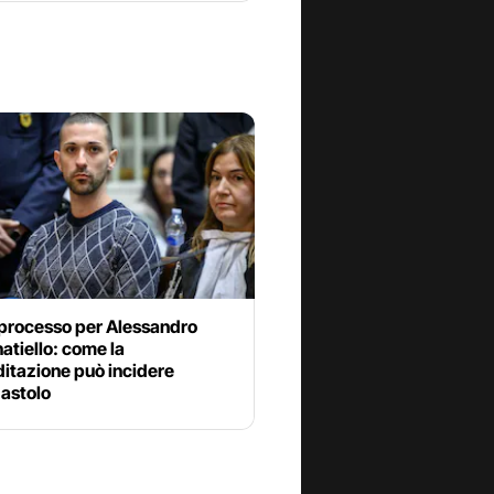
processo per Alessandro
tiello: come la
itazione può incidere
gastolo