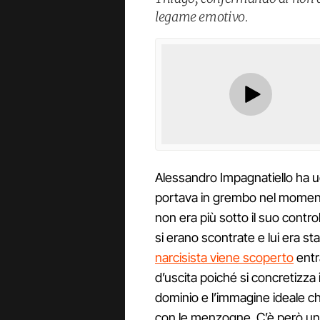
legame emotivo.
Alessandro Impagnatiello ha uc
portava in grembo nel momento
non era più sotto il suo controll
si erano scontrate e lui era st
narcisista viene scoperto
entr
d’uscita poiché si concretizza i
dominio e l’immagine ideale ch
con le menzogne. C’è però un 