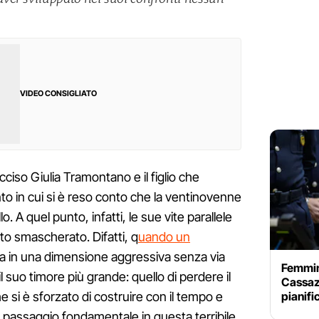
VIDEO CONSIGLIATO
ciso Giulia Tramontano e il figlio che
 in cui si è reso conto che la ventinovenne
o. A quel punto, infatti, le sue vite parallele
ato smascherato. Difatti, q
uando un
a in una dimensione aggressiva senza via
Femmini
l suo timore più grande: quello di perdere il
Cassaz
pianifi
e si è sforzato di costruire con il tempo e
passaggio fondamentale in questa terribile