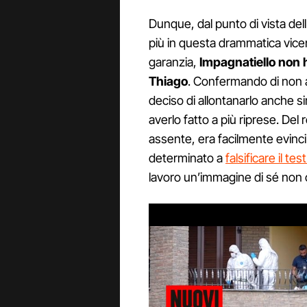
Dunque, dal punto di vista del
più in questa drammatica vicen
garanzia,
Impagnatiello non h
Thiago
. Confermando di non 
deciso di allontanarlo anche s
averlo fatto a più riprese. Del r
assente, era facilmente evincib
determinato a
falsificare il te
lavoro un’immagine di sé non c