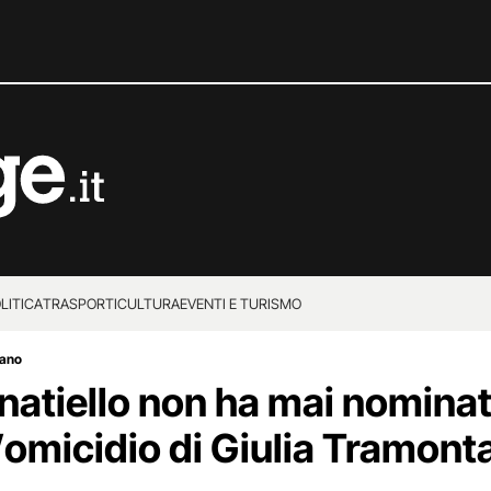
LITICA
TRASPORTI
CULTURA
EVENTI E TURISMO
tano
tiello non ha mai nominato 
’omicidio di Giulia Tramont