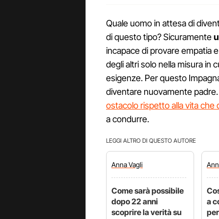
Quale uomo in attesa di dive
di questo tipo? Sicuramente
u
incapace di provare empatia e 
degli altri solo nella misura in
esigenze. Per questo Impagnat
diventare nuovamente padre.
ostacolo rispetto alla vita ch
a condurre.
LEGGI ALTRO DI QUESTO AUTORE
Anna
Vagli
An
Come sarà possibile
Cos
dopo 22 anni
a c
scoprire la verità su
per