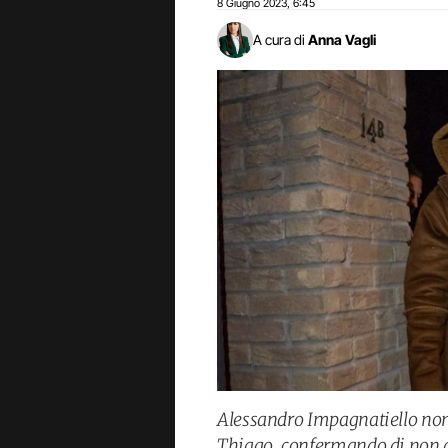
8 Giugno 2023
6:45
,
A cura di
Anna Vagli
Alessandro Impagnatiello non 
Thiago, confermando di non a