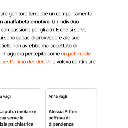
ntare genitore terrebbe un comportamento
n analfabeta emotivo
. Un individuo
compassione per gli altri. E che si serve
 cui sono capaci di provvedere alle sue
iello non avrebbe mai accettato di
 Thiago era percepito come
un potenziale
e quest’ultimo desiderava
e voleva continuare
na
Vagli
Anna
Vagli
a potrà rivelare e
Alessia Pifferi
osa serve la
soffriva di
izia psichiatrica
dipendenza