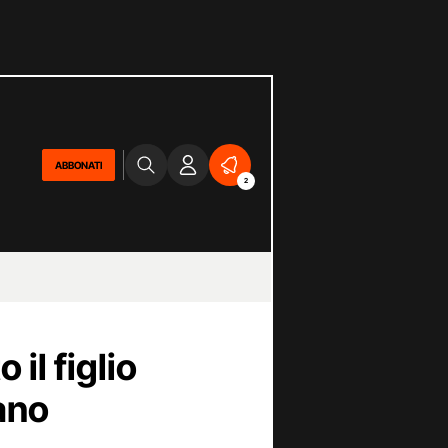
ABBONATI
2
il figlio
ano