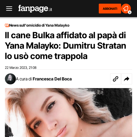
ABBONATI
2
News sull'omicidio di Yana Malayko
Il cane Bulka affidato al papà di
Yana Malayko: Dumitru Stratan
lo usò come trappola
22 Marzo 2023
21:08
,
A cura di
Francesca Del Boca