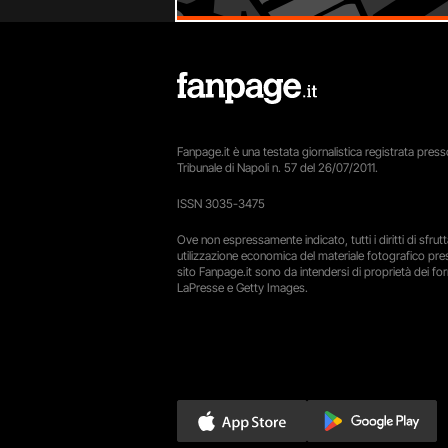
Fanpage.it è una testata giornalistica registrata presso
Tribunale di Napoli n. 57 del 26/07/2011.
ISSN 3035-3475
Ove non espressamente indicato, tutti i diritti di sfru
utilizzazione economica del materiale fotografico pre
sito Fanpage.it sono da intendersi di proprietà dei forn
LaPresse e Getty Images.