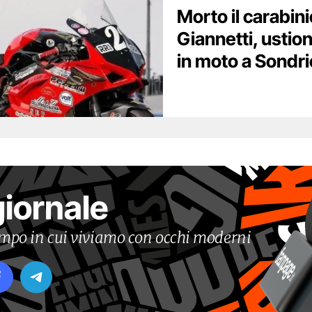
Morto il carabin
Giannetti, ustion
in moto a Sondri
giornale
tempo in cui viviamo con occhi moderni