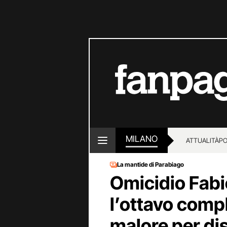
MILANO
ATTUALITÀ
PO
La mantide di Parabiago
Omicidio Fabi
l’ottavo compl
malore per dis