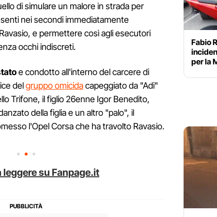
llo di simulare un malore in strada per
senti nei secondi immediatamente
 Ravasio, e permettere così agli esecutori
Fabio R
enza occhi indiscreti.
inciden
per la 
stato
e condotto all'interno del carcere di
lice del
gruppo omicida
capeggiato da "Adi"
lo Trifone, il figlio 26enne Igor Benedito,
anzato della figlia e un altro "palo", il
esso l'Opel Corsa che ha travolto Ravasio.
 leggere su Fanpage.it