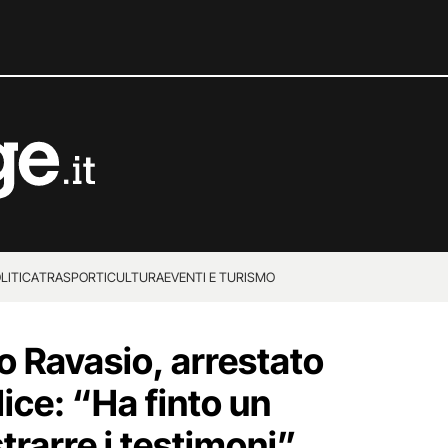
LITICA
TRASPORTI
CULTURA
EVENTI E TURISMO
o Ravasio, arrestato
ice: “Ha finto un
trarre i testimoni”