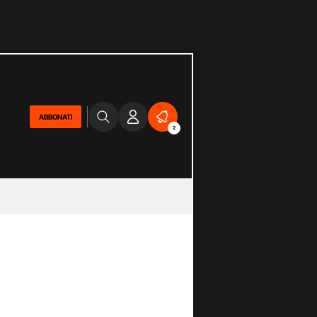
ABBONATI
2