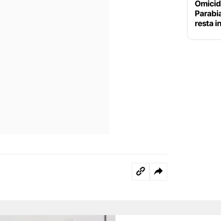
Omicidi
Parabia
resta i