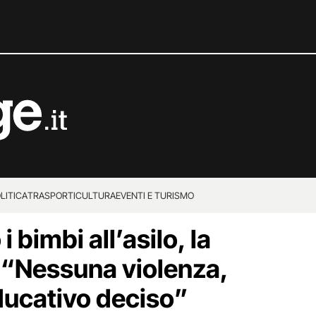
LITICA
TRASPORTI
CULTURA
EVENTI E TURISMO
 bimbi all’asilo, la
p: “Nessuna violenza,
ucativo deciso”