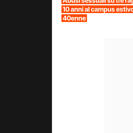
Abusi sessuali su tre raga
10 anni al campus estivo
40enne