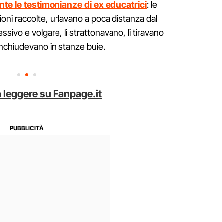
nte le testimonianze di ex educatrici
: le
oni raccolte, urlavano a poca distanza dal
sivo e volgare, li strattonavano, li tiravano
i rinchiudevano in stanze buie.
 leggere su Fanpage.it