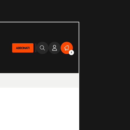
ABBONATI
2