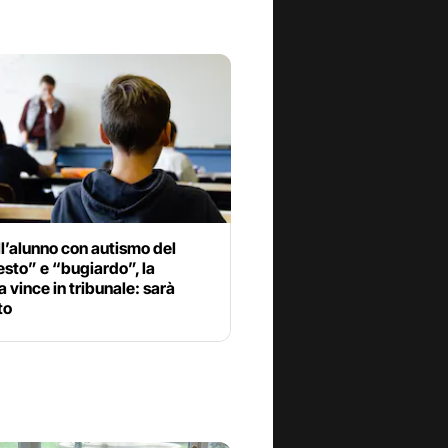
l’alunno con autismo del
sto” e “bugiardo”, la
vince in tribunale: sarà
to