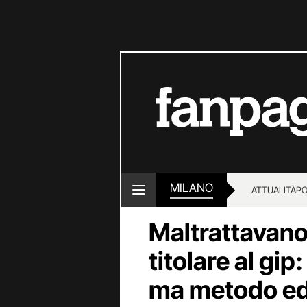
MILANO
ATTUALITÀ
PO
Maltrattavano i
titolare al gi
ma metodo ed