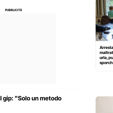
Arresta
maltrat
urla, p
sporch
 al gip: "Solo un metodo