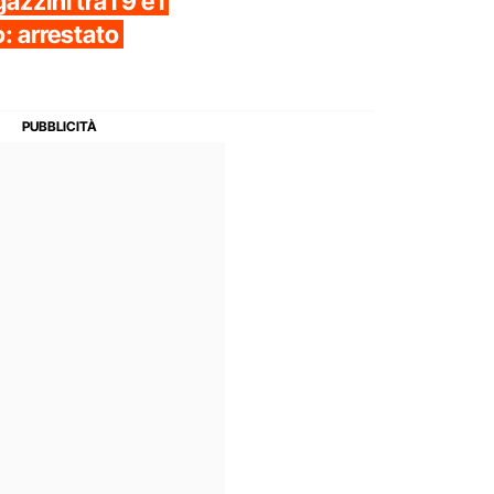
zzini tra i 9 e i
: arrestato