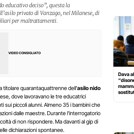
 educativo deciso”, questa la
ll’asilo privato di Vanzago, nel Milanese, di
iliari per maltrattamenti.
VIDEO CONSIGLIATO
Dava al
“disone
mamma 
la titolare quarantaquattrenne dell'
asilo nido
sostitu
nese, dove lavoravano le tre educatrici
ti sui piccoli alunni. Almeno 35 i bambini che
ioni dalle maestre. Durante l'interrogatorio
acoltà di non rispondere. Ma davanti al gip di
delle dichiarazioni spontanee.