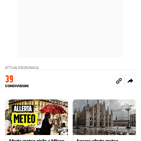
ATTUALITÀ
CRONACA
39
CONDIVISIONI
Allerta meteo gialla a Milano
Ancora allerta meteo