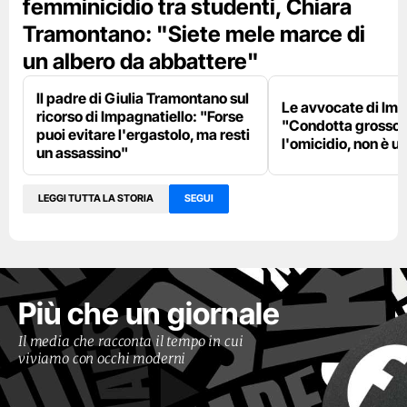
femminicidio tra studenti, Chiara
Tramontano: "Siete mele marce di
un albero da abbattere"
Il padre di Giulia Tramontano sul
Le avvocate di Imp
ricorso di Impagnatiello: "Forse
"Condotta grosso
puoi evitare l'ergastolo, ma resti
l'omicidio, non è u
un assassino"
LEGGI TUTTA LA STORIA
SEGUI
Più che un giornale
Il media che racconta il tempo in cui
viviamo con occhi moderni