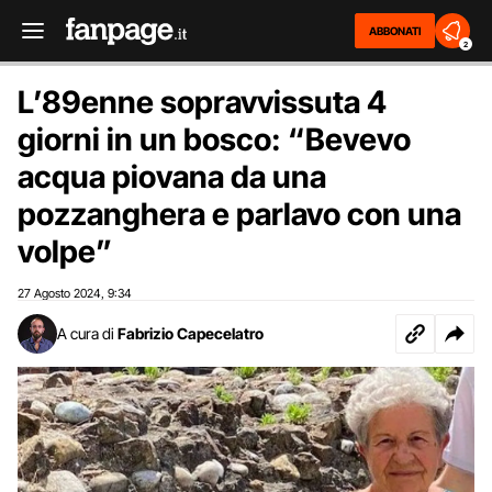
ABBONATI
2
L’89enne sopravvissuta 4
giorni in un bosco: “Bevevo
acqua piovana da una
pozzanghera e parlavo con una
volpe”
27 Agosto 2024
9:34
,
A cura di
Fabrizio Capecelatro