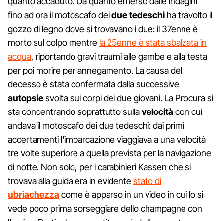
quanto accaduto. Da quanto emerso dalle indagini
fino ad ora il motoscafo dei
due tedeschi
ha travolto il
gozzo di legno dove si trovavano i due: il 37enne è
morto sul colpo mentre
la 25enne è stata sbalzata in
acqua
, riportando gravi traumi alle gambe e alla testa
per poi morire per annegamento. La causa del
decesso è stata confermata dalla successive
autopsie
svolta sui corpi dei due giovani. La Procura si
sta concentrando soprattutto sulla
velocità
con cui
andava il motoscafo dei due tedeschi: dai primi
accertamenti l'imbarcazione viaggiava a una velocità
tre volte superiore a quella prevista per la navigazione
di notte. Non solo, per i carabinieri Kassen che si
trovava alla guida era in evidente
stato di
ubriachezza
come è apparso in un video in cui lo si
vede poco prima sorseggiare dello champagne con