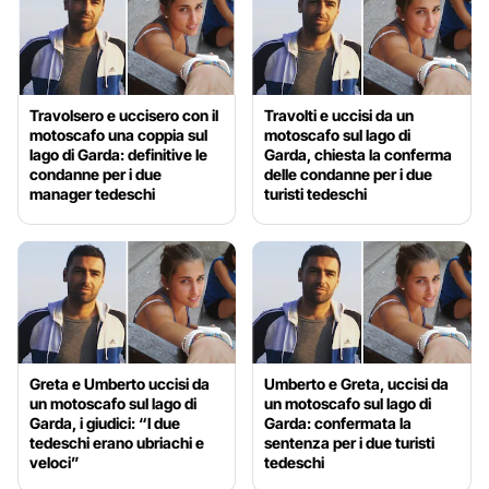
Travolsero e uccisero con il
Travolti e uccisi da un
motoscafo una coppia sul
motoscafo sul lago di
lago di Garda: definitive le
Garda, chiesta la conferma
condanne per i due
delle condanne per i due
manager tedeschi
turisti tedeschi
Greta e Umberto uccisi da
Umberto e Greta, uccisi da
un motoscafo sul lago di
un motoscafo sul lago di
Garda, i giudici: “I due
Garda: confermata la
tedeschi erano ubriachi e
sentenza per i due turisti
veloci”
tedeschi