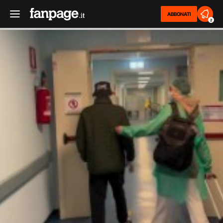
ABBONATI
2