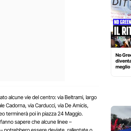
No Gree
diventa
meglio 
to alcune vie del centro: via Beltrami, largo
ale Cadorna, via Carducci, via De Amicis,
teo terminerà poi in piazza 24 Maggio.
i fanno sapere che alcune linee –
 – potrebbero essere deviate, rallentate o