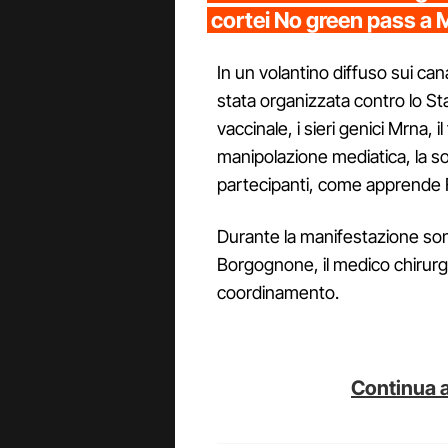
cortei No green pass a 
In un volantino diffuso sui cana
stata organizzata contro lo St
vaccinale, i sieri genici Mrna, 
manipolazione mediatica, la soc
partecipanti, come apprende F
Durante la manifestazione sono
Borgognone, il medico chirurg
coordinamento.
Continua a