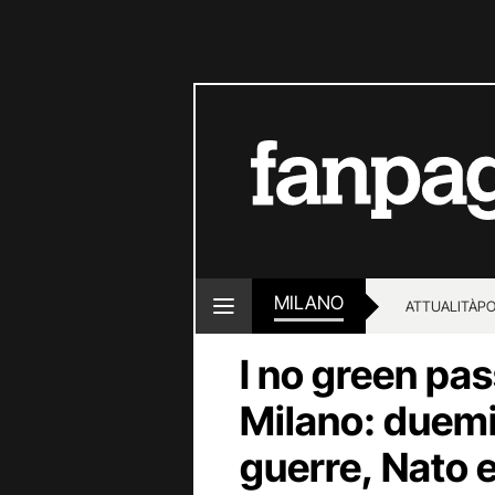
MILANO
ATTUALITÀ
PO
I no green pas
Milano: duemi
guerre, Nato e