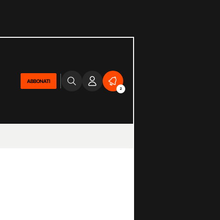
ABBONATI
2