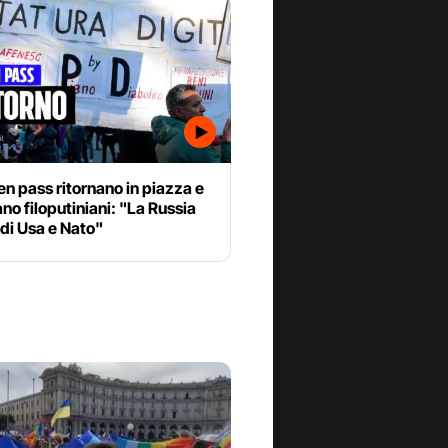
n pass ritornano in piazza e
no filoputiniani: "La Russia
di Usa e Nato"