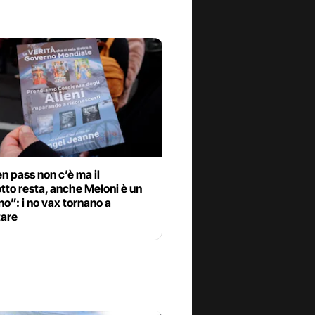
en pass non c’è ma il
to resta, anche Meloni è un
no”: i no vax tornano a
tare