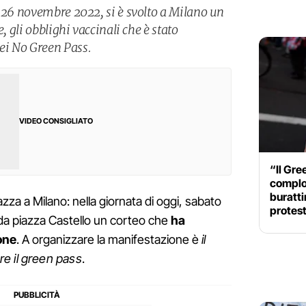
o 26 novembre 2022, si è svolto a Milano un
e, gli obblighi vaccinali che è stato
ei No Green Pass.
VIDEO CONSIGLIATO
“Il Gre
complot
buratti
zza a Milano: nella giornata di oggi, sabato
protes
da piazza Castello un corteo che
ha
one
. A organizzare la manifestazione è
il
e il green pass
.