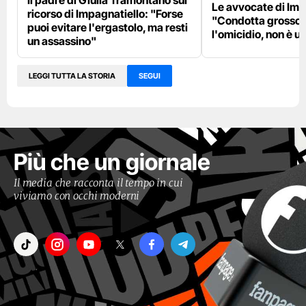
Il padre di Giulia Tramontano sul
Le avvocate di Imp
ricorso di Impagnatiello: "Forse
"Condotta grosso
puoi evitare l'ergastolo, ma resti
l'omicidio, non è u
un assassino"
LEGGI TUTTA LA STORIA
SEGUI
Più che un giornale
Il media che racconta il tempo in cui
viviamo con occhi moderni