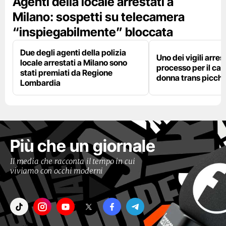
Agenti della locale arrestati a
Milano: sospetti su telecamera
“inspiegabilmente” bloccata
Due degli agenti della polizia
Uno dei vigili arres
locale arrestati a Milano sono
processo per il cas
stati premiati da Regione
donna trans picchi
Lombardia
Più che un giornale
Il media che racconta il tempo in cui
viviamo con occhi moderni