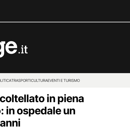
LITICA
TRASPORTI
CULTURA
EVENTI E TURISMO
oltellato in piena
: in ospedale un
 anni