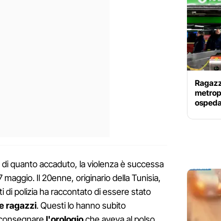
Ragazzo
metropo
ospeda
i di quanto accaduto, la violenza è successa
7 maggio. Il 20enne, originario della Tunisia,
i di polizia ha raccontato di essere stato
e ragazzi
. Questi lo hanno subito
i consegnare
l'orologio
che aveva al polso,