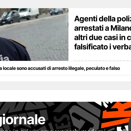
Agenti della poli
arrestati a Milan
altri due casi in
falsificato i verba
ia locale sono accusati di arresto illegale, peculato e falso
giornale