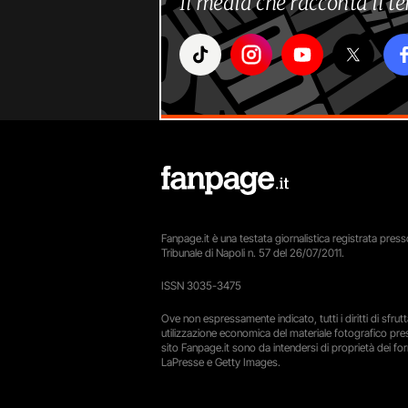
Il media che racconta il 
Fanpage.it è una testata giornalistica registrata presso
Tribunale di Napoli n. 57 del 26/07/2011.
ISSN 3035-3475
Ove non espressamente indicato, tutti i diritti di sfru
utilizzazione economica del materiale fotografico pre
sito Fanpage.it sono da intendersi di proprietà dei forn
LaPresse e Getty Images.