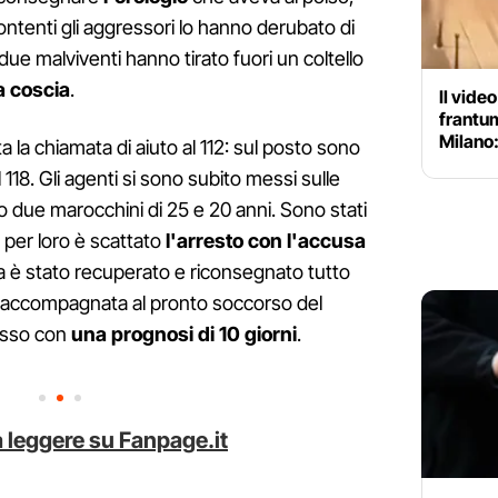
ontenti gli aggressori lo hanno derubato di
 due malviventi hanno tirato fuori un coltello
la coscia
.
Il vide
frantum
Milano:
 la chiamata di aiuto al 112: sul posto sono
 del 118. Gli agenti si sono subito messi sulle
o due marocchini di 25 e 20 anni. Sono stati
 per loro è scattato
l'arresto con l'accusa
pina è stato recuperato e riconsegnato tutto
ta accompagnata al pronto soccorso del
messo con
una prognosi di 10 giorni
.
 leggere su Fanpage.it