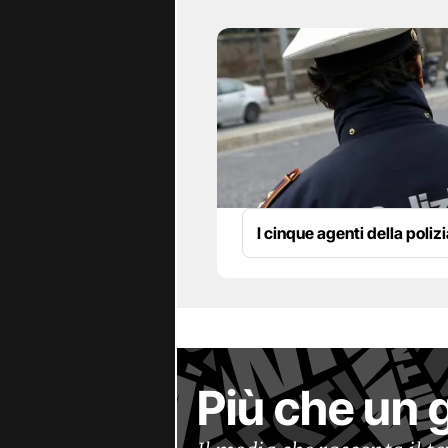
I cinque agenti della poliz
Più che un 