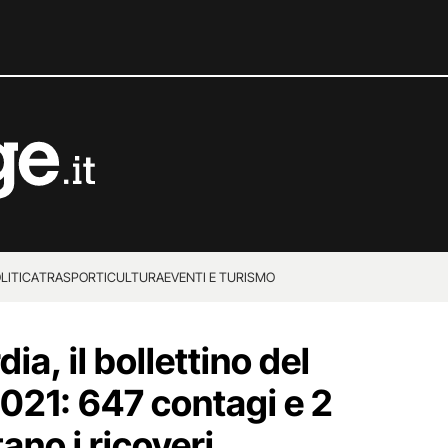
LITICA
TRASPORTI
CULTURA
EVENTI E TURISMO
a, il bollettino del
021: 647 contagi e 2
no i ricoveri