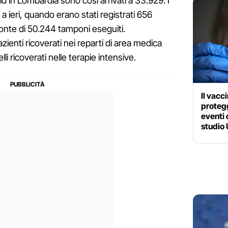
vid in Lombardia sono così arrivati a 33.929. I
 a ieri, quando erano stati registrati 656
onte di 50.244 tamponi eseguiti.
ienti ricoverati nei reparti di area medica
lli ricoverati nelle terapie intensive.
Il vacc
protegg
eventi 
studio