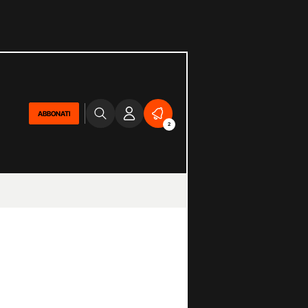
ABBONATI
2