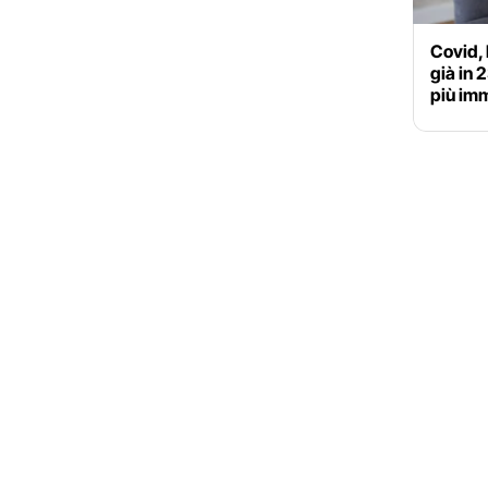
Covid, 
già in 
più im