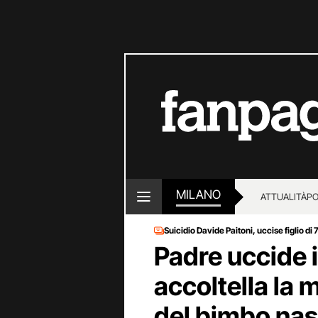
MILANO
ATTUALITÀ
PO
Suicidio Davide Paitoni, uccise figlio di 
Padre uccide il
accoltella la 
del bimbo nas