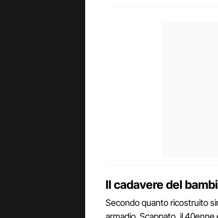
Il cadavere del bamb
Secondo quanto ricostruito si
armadio. Scappato, il 40enne è