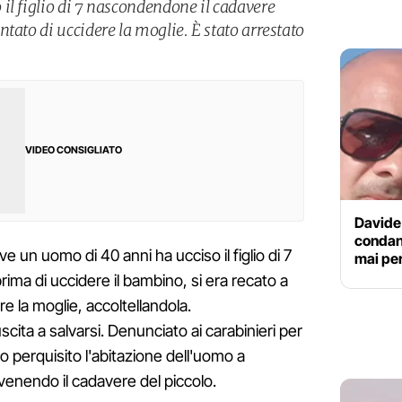
il figlio di 7 nascondendone il cadavere
tato di uccidere la moglie. È stato arrestato
VIDEO CONSIGLIATO
Davide 
condan
e un uomo di 40 anni ha ucciso il figlio di 7
mai per
rima di uccidere il bambino, si era recato a
e la moglie, accoltellandola.
cita a salvarsi. Denunciato ai carabinieri per
no perquisito l'abitazione dell'uomo a
venendo il cadavere del piccolo.