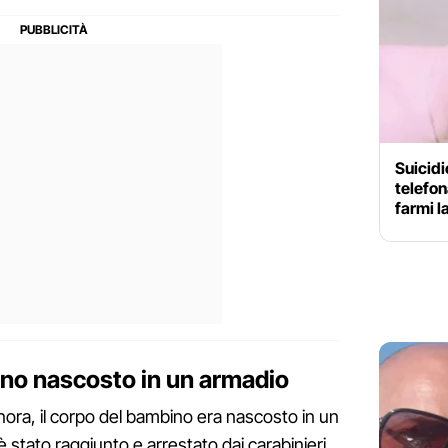
Suicidi
telefon
farmi l
ino nascosto in un armadio
nora, il corpo del bambino era nascosto in un
 stato raggiunto e arrestato dai carabinieri