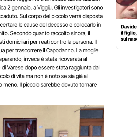
ca 2 gennaio, a Viggiù. Gli investigatori sono
'accaduto. Sul corpo del piccolo verrà disposta
ccertare le cause del decesso e collocarlo in
Davide 
il figli
ito. Secondo quanto raccolto sinora, il
sul nas
ti domiciliari per reati contro la persona. Il
 sua per trascorrere il Capodanno. La moglie
separando, invece è stata ricoverata al
 di Varese dopo essere stata raggiunta dal
olo di vita ma non è noto se sia già al
o o meno. Il piccolo sarebbe dovuto tornare