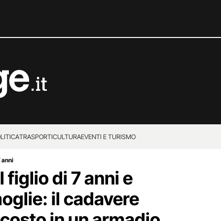
LITICA
TRASPORTI
CULTURA
EVENTI E TURISMO
7 anni
 figlio di 7 anni e
moglie: il cadavere
costo in un armadio