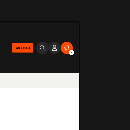
ABBONATI
2