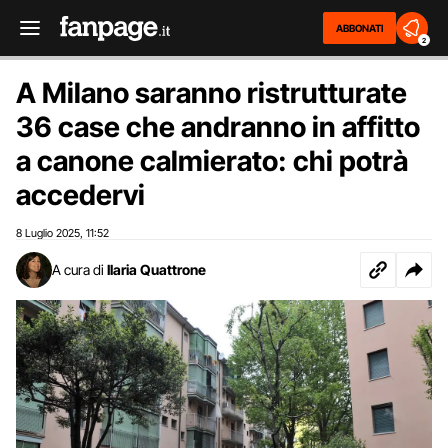
ABBONATI
2
A Milano saranno ristrutturate
36 case che andranno in affitto
a canone calmierato: chi potrà
accedervi
8 Luglio 2025
11:52
,
A cura di
Ilaria Quattrone