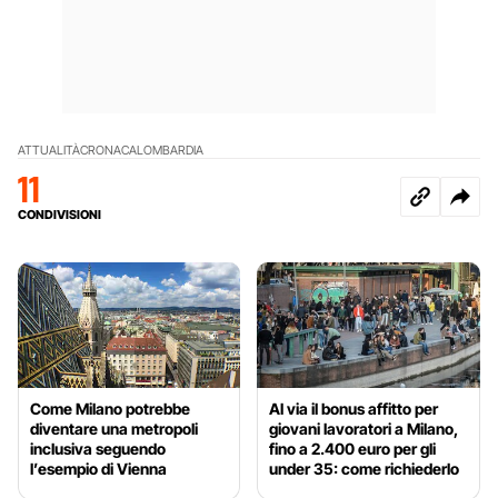
ATTUALITÀ
CRONACA
LOMBARDIA
11
CONDIVISIONI
Come Milano potrebbe
Al via il bonus affitto per
diventare una metropoli
giovani lavoratori a Milano,
inclusiva seguendo
fino a 2.400 euro per gli
l’esempio di Vienna
under 35: come richiederlo