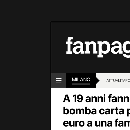
MILANO
ATTUALITÀ
PO
A 19 anni fan
bomba carta p
euro a una fam