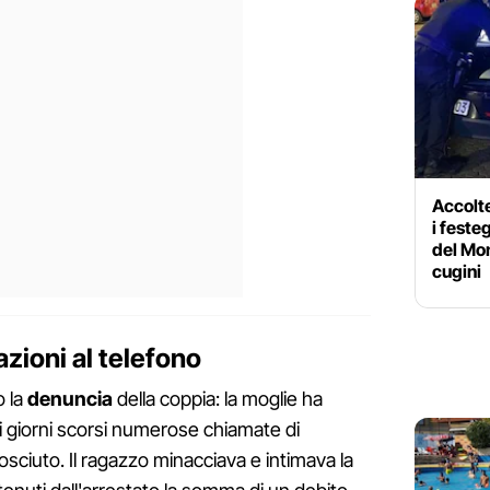
Accolte
i feste
del Mon
cugini
zioni al telefono
o la
denuncia
della coppia: la moglie ha
i giorni scorsi numerose chiamate di
ciuto. Il ragazzo minacciava e intimava la