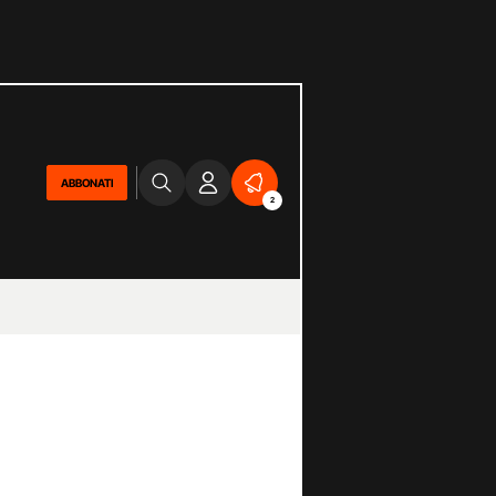
ABBONATI
2