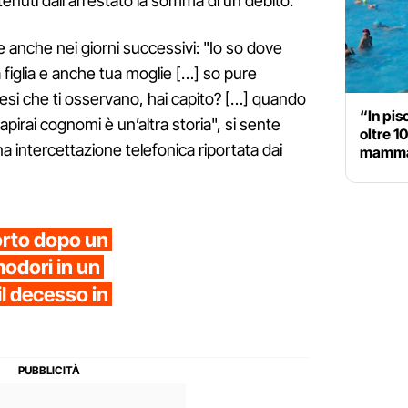
tenuti dall'arrestato la somma di un debito.
nche nei giorni successivi: "Io so dove
 figlia e anche tua moglie […] so pure
si che ti osservano, hai capito? […] quando
“In pis
apirai cognomi è un’altra storia", si sente
oltre 1
na intercettazione telefonica riportata dai
mamma 
orto dopo un
odori in un
l decesso in