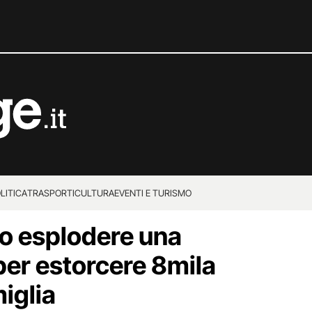
LITICA
TRASPORTI
CULTURA
EVENTI E TURISMO
no esplodere una
er estorcere 8mila
iglia