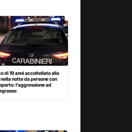
 di 19 anni accoltellato alla
nella notte da persone con
operto: l’aggressione ad
egrasso