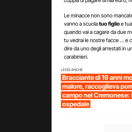
coppia di pagare 8mila euro, ri
Le minacce non sono mancate a
vanno a scuola
tuo figlio
e tua
quando vai a cagare da due me
tu vedrai le nostre facce … e c
dire da uno degli arrestati in u
carabinieri.
LEGGI ANCHE
Bracciante di 19 anni m
malore, raccoglieva pom
campo nel Cremonese: i
ospedale