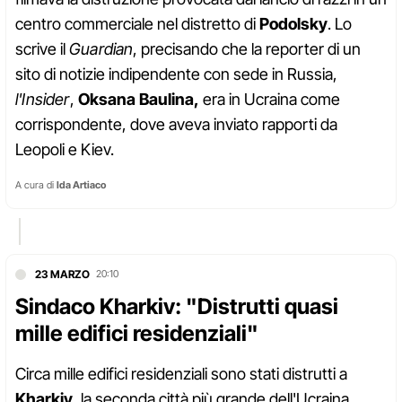
centro commerciale nel distretto di
Podolsky
. Lo
scrive il
Guardian
, precisando che la reporter di un
sito di notizie indipendente con sede in Russia,
l'Insider
,
Oksana Baulina,
era in Ucraina come
corrispondente, dove aveva inviato rapporti da
Leopoli e Kiev.
A cura di
Ida Artiaco
23 MARZO
20:10
Sindaco Kharkiv: "Distrutti quasi
mille edifici residenziali"
Circa mille edifici residenziali sono stati distrutti a
Kharkiv
, la seconda città più grande dell'Ucraina