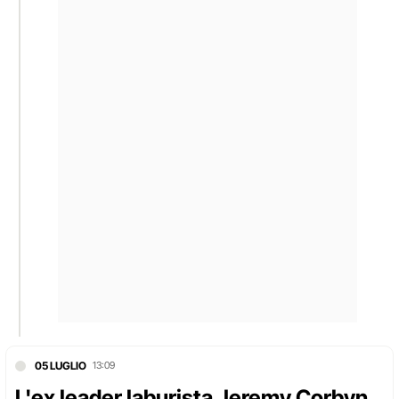
05 LUGLIO
13:09
L'ex leader laburista Jeremy Corbyn