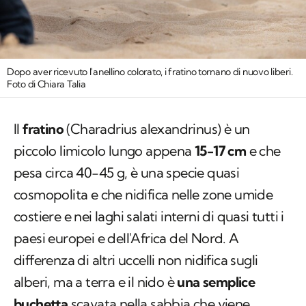
Dopo aver ricevuto l'anellino colorato, i fratino tornano di nuovo liberi.
Foto di Chiara Talia
Il
fratino
(
Charadrius alexandrinus
) è un
piccolo limicolo lungo appena
15-17 cm
e che
pesa circa 40-45 g, è una specie quasi
cosmopolita e che nidifica nelle zone umide
costiere e nei laghi salati interni di quasi tutti i
paesi europei e dell'Africa del Nord. A
differenza di altri uccelli non nidifica sugli
alberi, ma a terra e il nido è
una semplice
buchetta
scavata nella sabbia che viene