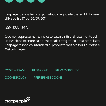
Fanpage.it
è una testata giornalistica registrata presso il Tribunale
di Napoli n. 57 del 26/07/2011.
ISSN 3035-3475
Ove non espressamente indicato, tutti i diritti di sfruttamento ed
utilizzazione economica del materiale fotografico presente sul sito
Fanpage.it
sono da intendersi di proprietà dei fornitori,
LaPresse
e
Getty Images
.
COS'È KODAMI
REDAZIONE
PRIVACY POLICY
COOKIE POLICY
PREFERENZE COOKIE