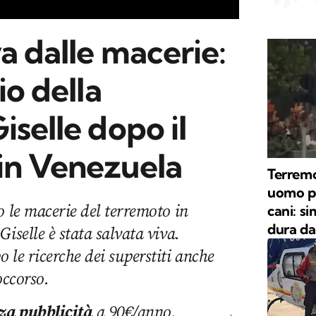
va dalle macerie:
io della
iselle dopo il
in Venezuela
Terremo
uomo po
o le macerie del terremoto in
cani: s
dura da
iselle è stata salvata viva.
 le ricerche dei superstiti anche
occorso.
za pubblicità
a 90€/anno.