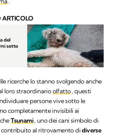
sma
.
 ARTICOLO
a del
rni sotto
le ricerche lo stanno svolgendo anche
al loro straordinario
olfatto
, questi
individuare persone vive sotto le
o completamente invisibili ai
anche
Tsunami
, uno dei cani simbolo di
contribuito al ritrovamento di
diverse