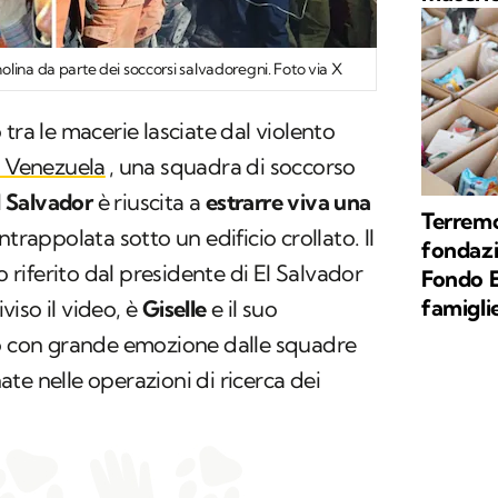
lina da parte dei soccorsi salvadoregni. Foto via X
tra le macerie lasciate dal violento
l Venezuela
, una squadra di soccorso
l Salvador
è riuscita a
estrarre viva una
Terremo
ntrappolata sotto un edificio crollato. Il
fondazi
iferito dal presidente di El Salvador
Fondo E
famigli
iso il video, è
Giselle
e il suo
to con grande emozione dalle squadre
te nelle operazioni di ricerca dei