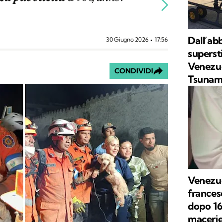
Dall’ab
30 Giugno 2026
17:56
supersti
Venezue
CONDIVIDI
Tsunam
Venezue
frances
dopo 16 
macerie