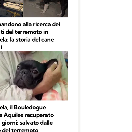
bandono alla ricerca dei
ti del terremoto in
la: la storia del cane
i
la, il Bouledogue
e Aquiles recuperato
giorni: salvato dalle
 del terremoto