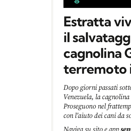
Estratta vi
il salvatagg
cagnolina G
terremoto 
Dopo giorni passati sott
Venezuela, la cagnolina G
Proseguono nel frattempo
con l'aiuto dei cani da s
Naviga su sito e app
sen