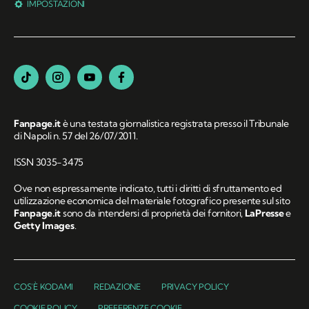
IMPOSTAZIONI
Fanpage.it
è una testata giornalistica registrata presso il Tribunale
di Napoli n. 57 del 26/07/2011.
ISSN 3035-3475
Ove non espressamente indicato, tutti i diritti di sfruttamento ed
utilizzazione economica del materiale fotografico presente sul sito
Fanpage.it
sono da intendersi di proprietà dei fornitori,
LaPresse
e
Getty Images
.
COS'È KODAMI
REDAZIONE
PRIVACY POLICY
COOKIE POLICY
PREFERENZE COOKIE