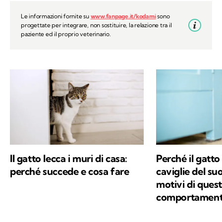
Le informazioni fornite su
www.fanpage.it/kodami
sono
progettate per integrare, non sostituire, la relazione tra il
paziente ed il proprio veterinario.
Il gatto lecca i muri di casa:
Perché il gatto
perché succede e cosa fare
caviglie del su
motivi di quest
comportamen