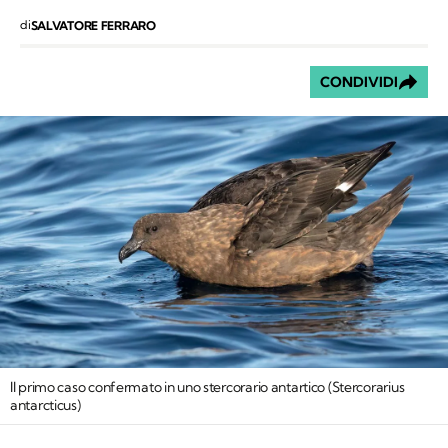
di
SALVATORE FERRARO
CONDIVIDI
Il primo caso confermato in uno stercorario antartico (
Stercorarius
antarcticus
)