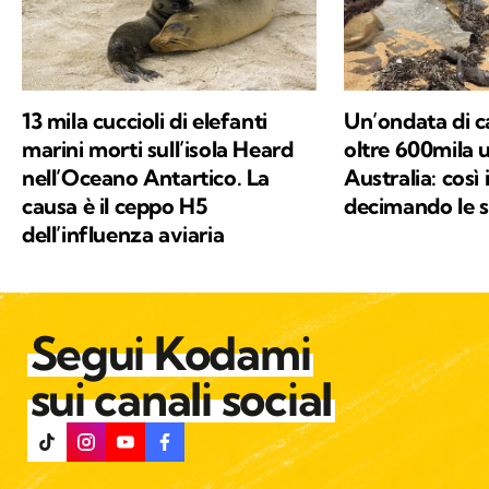
13 mila cuccioli di elefanti
Un’ondata di c
marini morti sull’isola Heard
oltre 600mila uc
nell’Oceano Antartico. La
Australia: così 
causa è il ceppo H5
decimando le s
dell’influenza aviaria
Segui Kodami
sui canali social