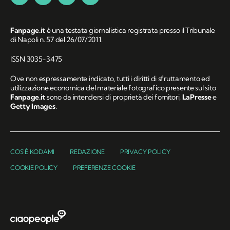
Fanpage.it
è una testata giornalistica registrata presso il Tribunale
di Napoli n. 57 del 26/07/2011.
ISSN 3035-3475
Ove non espressamente indicato, tutti i diritti di sfruttamento ed
utilizzazione economica del materiale fotografico presente sul sito
Fanpage.it
sono da intendersi di proprietà dei fornitori,
LaPresse
e
Getty Images
.
COS'È KODAMI
REDAZIONE
PRIVACY POLICY
COOKIE POLICY
PREFERENZE COOKIE