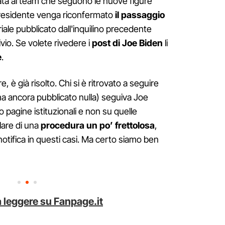
data ai team che seguono le nuove figure
il presidente venga riconfermato
il passaggio
eriale pubblicato dall'inquilino precedente
vio. Se volete rivedere i
post di Joe Biden
li
e
.
 è già risolto. Chi si è ritrovato a seguire
a ancora pubblicato nulla) seguiva Joe
o pagine istituzionali e non su quelle
lare di una
procedura un po’ frettolosa
,
ifica in questi casi. Ma certo siamo ben
 leggere su Fanpage.it