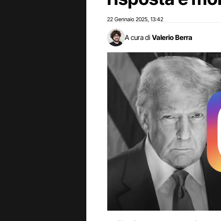
22 Gennaio 2025
13:42
,
A cura di
Valerio Berra