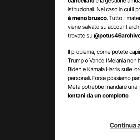
cancellato
e la gestione affi
istituzionali. Nel caso in cui 
è meno brusco
. Tutto il mat
viene salvato su account archi
trovate su
@potus46archiv
Il problema, come potete capire,
Trump o Vance (Melania non h
Biden e Kamala Harris sulle lor
personali. Forse possiamo par
Meta potrebbe mandare una not
lontani da un complotto
.
Continua a