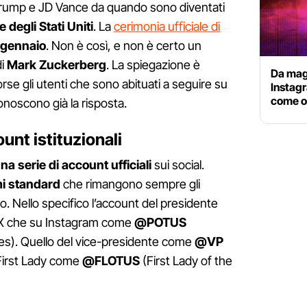
d Trump e JD Vance da quando sono diventati
 degli Stati Uniti
. La
cerimonia ufficiale di
 gennaio
. Non è così, e non è certo un
i
Mark Zuckerberg
. La spiegazione è
Da mag
rse gli utenti che sono abituati a seguire su
Instagr
come or
noscono già la risposta.
unt istituzionali
na serie di account ufficiali
sui social.
i standard
che rimangono sempre gli
 Nello specifico l’account del presidente
 su X che su Instagram come
@POTUS
es). Quello del vice-presidente come
@VP
 First Lady come
@FLOTUS
(First Lady of the