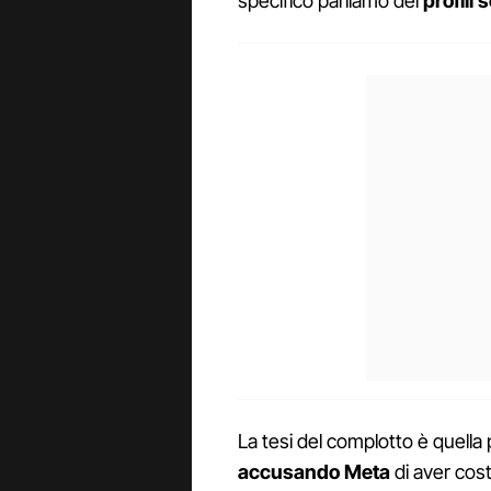
specifico parliamo dei
profili
La tesi del complotto è quella 
accusando Meta
di aver cost