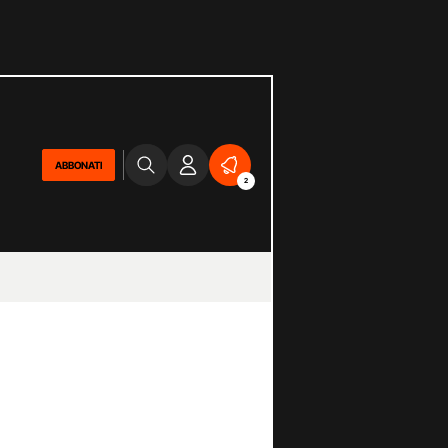
ABBONATI
2