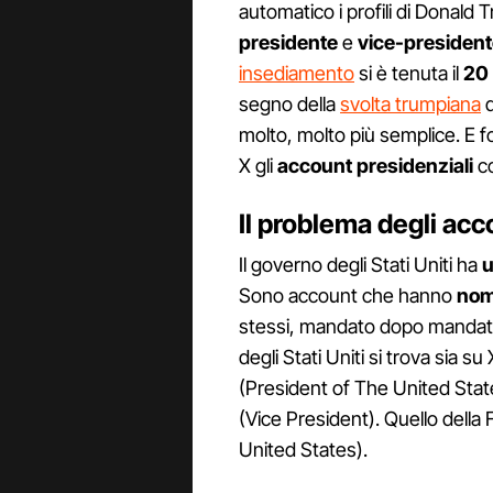
automatico i profili di Donal
presidente
e
vice-presidente
insediamento
si è tenuta il
20
segno della
svolta trumpiana
d
molto, molto più semplice. E fo
X gli
account presidenziali
co
Il problema degli acco
Il governo degli Stati Uniti ha
u
Sono account che hanno
nom
stessi, mandato dopo mandato.
degli Stati Uniti si trova sia
(President of The United Stat
(Vice President). Quello della
United States).