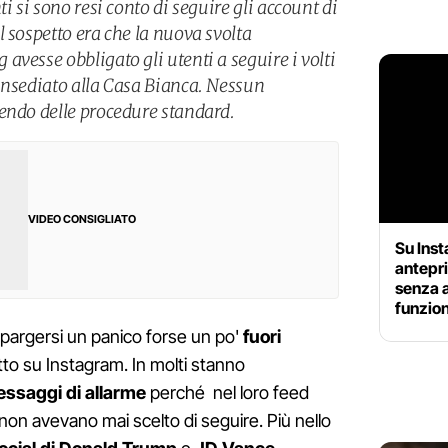
i si sono resi conto di seguire gli account di
 sospetto era che la nuova svolta
vesse obbligato gli utenti a seguire i volti
insediato alla Casa Bianca. Nessun
endo delle procedure standard.
VIDEO CONSIGLIATO
Su Inst
antepri
senza a
funzion
spargersi un panico forse un po'
fuori
tto su Instagram. In molti stanno
ssaggi di allarme
perché nel loro feed
on avevano mai scelto di seguire. Più nello