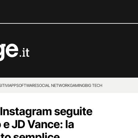
ITIVI
APP
SOFTWARE
SOCIAL NETWORK
GAMING
BIG TECH
 Instagram seguite
e JD Vance: la
lto semplice