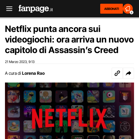
ABBONATI
2
Netflix punta ancora sui
videogiochi: ora arriva un nuovo
capitolo di Assassin’s Creed
21 Marzo 2023
9:13
,
A cura di
Lorena Rao