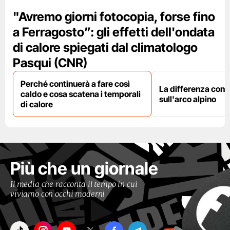
"Avremo giorni fotocopia, forse fino
a Ferragosto”: gli effetti dell'ondata
di calore spiegati dal climatologo
Pasqui (CNR)
Perché continuerà a fare così
La differenza con i
caldo e cosa scatena i temporali
sull'arco alpino
di calore
Più che un giornale
Il media che racconta il tempo in cui
viviamo con occhi moderni