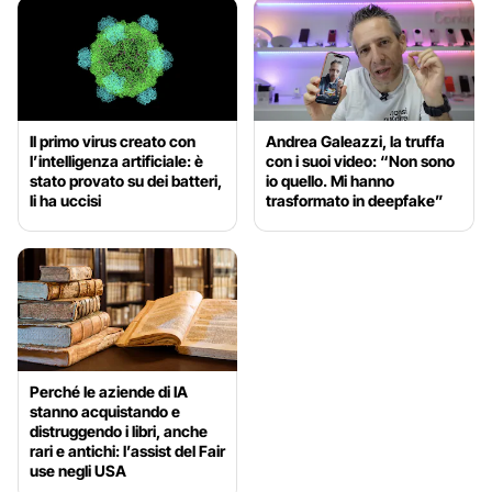
Il primo virus creato con
Andrea Galeazzi, la truffa
l’intelligenza artificiale: è
con i suoi video: “Non sono
stato provato su dei batteri,
io quello. Mi hanno
li ha uccisi
trasformato in deepfake”
Perché le aziende di IA
stanno acquistando e
distruggendo i libri, anche
rari e antichi: l’assist del Fair
use negli USA