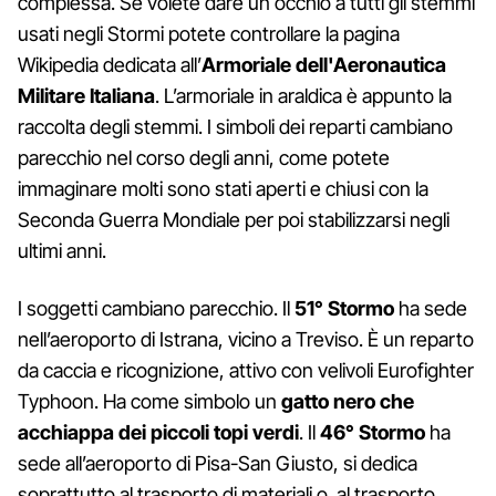
complessa. Se volete dare un occhio a tutti gli stemmi
usati negli Stormi potete controllare la pagina
Wikipedia dedicata all’
Armoriale dell'Aeronautica
Militare Italiana
. L’armoriale in araldica è appunto la
raccolta degli stemmi. I simboli dei reparti cambiano
parecchio nel corso degli anni, come potete
immaginare molti sono stati aperti e chiusi con la
Seconda Guerra Mondiale per poi stabilizzarsi negli
ultimi anni.
I soggetti cambiano parecchio. Il
51° Stormo
ha sede
nell’aeroporto di Istrana, vicino a Treviso. È un reparto
da caccia e ricognizione, attivo con velivoli Eurofighter
Typhoon. Ha come simbolo un
gatto nero che
acchiappa dei piccoli topi verdi
. Il
46° Stormo
ha
sede all’aeroporto di Pisa-San Giusto, si dedica
soprattutto al trasporto di materiali o al trasporto