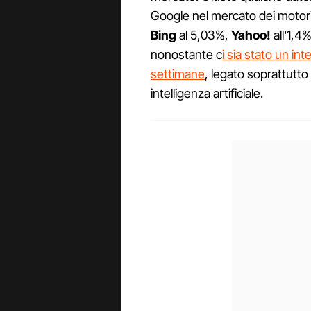
Google nel mercato dei motori
Bing
al 5,03%,
Yahoo!
all'1,4
nonostante c
i sia stato un i
settimane
, legato soprattutto 
intelligenza artificiale.