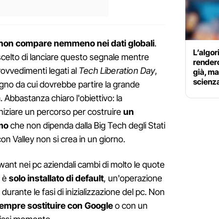
non compare nemmeno nei dati globali
.
L’algor
elto di lanciare questo segnale mentre
renderc
ovvedimenti legati al
Tech Liberation Day
,
già, ma
scienz
gno da cui dovrebbe partire la grande
. Abbastanza chiaro l'obiettivo: la
iziare un percorso per costruire
un
mo
che non dipenda dalla Big Tech degli Stati
icon Valley non si crea in un giorno.
 Qwant nei pc aziendali cambi di molto le quote
a è
solo installato di default
, un'operazione
urante le fasi di inizializzazione del pc. Non
sempre sostituire con Google
o con un