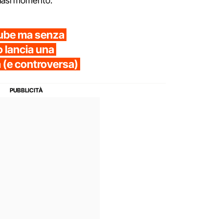
lsiasi momento.
Tube ma senza
 lancia una
 (e controversa)