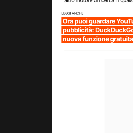
altro motore di ricerca in qua
LEGGI ANCHE
Ora puoi guardare You
pubblicità: DuckDuckGo
nuova funzione gratuita