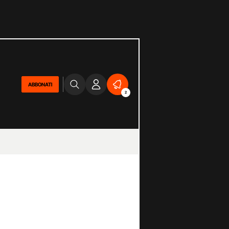
ABBONATI
2