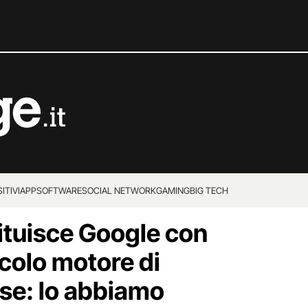
ITIVI
APP
SOFTWARE
SOCIAL NETWORK
GAMING
BIG TECH
ituisce Google con
colo motore di
ese: lo abbiamo