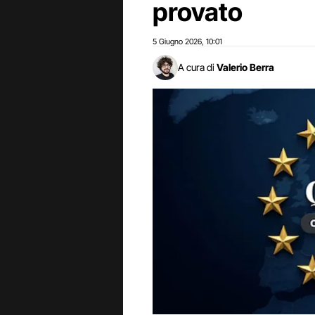
provato
5 Giugno 2026
10:01
,
A cura di
Valerio Berra