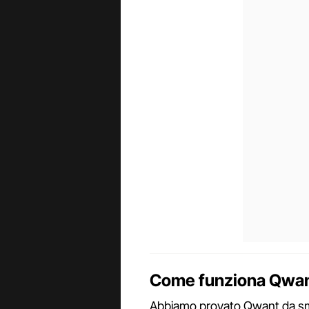
Come funziona Qwant
Abbiamo provato Qwant da sm