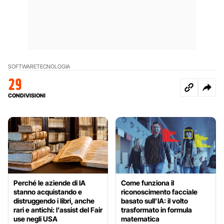
SOFTWARE
TECNOLOGIA
29
CONDIVISIONI
Perché le aziende di IA
Come funziona il
stanno acquistando e
riconoscimento facciale
distruggendo i libri, anche
basato sull’IA: il volto
rari e antichi: l’assist del Fair
trasformato in formula
use negli USA
matematica