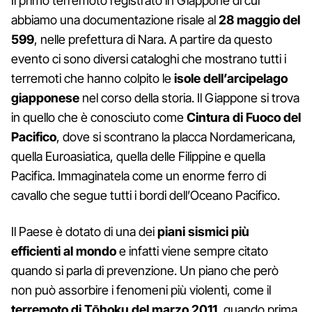
Il primo terremoto registrato in Giappone di cui
abbiamo una documentazione risale al
28 maggio del
599
, nelle prefettura di Nara. A partire da questo
evento ci sono diversi cataloghi che mostrano tutti i
terremoti che hanno colpito le
isole dell’arcipelago
giapponese
nel corso della storia. Il Giappone si trova
in quello che è conosciuto come
Cintura di Fuoco del
Pacifico
, dove si scontrano la placca Nordamericana,
quella Euroasiatica, quella delle Filippine e quella
Pacifica. Immaginatela come un enorme ferro di
cavallo che segue tutti i bordi dell’Oceano Pacifico.
Il Paese è dotato di una dei
piani sismici più
efficienti al mondo
e infatti viene sempre citato
quando si parla di prevenzione. Un piano che però
non può assorbire i fenomeni più violenti, come il
terremoto di Tōhoku del marzo 2011
, quando prima