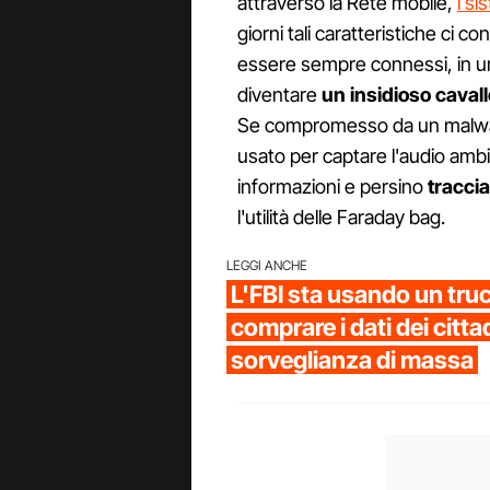
attraverso la Rete mobile,
i si
giorni tali caratteristiche ci 
essere sempre connessi, in u
diventare
un insidioso cavall
Se compromesso da un malwar
usato per captare l'audio ambie
informazioni e persino
traccia
l'utilità delle Faraday bag.
LEGGI ANCHE
L'FBI sta usando un truc
comprare i dati dei cittadi
sorveglianza di massa