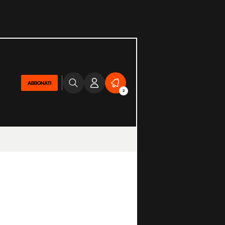
ABBONATI
2