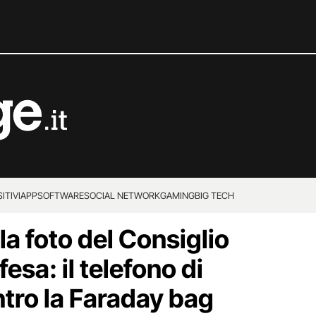
ITIVI
APP
SOFTWARE
SOCIAL NETWORK
GAMING
BIG TECH
lla foto del Consiglio
esa: il telefono di
ntro la Faraday bag