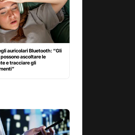
egli auricolari Bluetooth: “Gli
 possono ascoltare le
e e tracciare gli
menti”