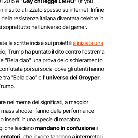
l 2015 e “
Gay chi legge LMAO
” (If you
 insulto utilizzato spesso su internet. Infine
 della resistenza italiana diventata celebre in
si soprattutto nell'universo dei gamer.
 le scritte incise sui proiettili
è iniziata una
o, Trump ha puntato il dito contro l'estrema
one "Bella ciao" una prova dello schieramento
 confutata poi sui social dove gli utenti hanno
 tra "Bella ciao" e
l'universo dei Groyper
,
 Trump.
re nei meme dei significati, a maggior
. "I mass shooter fanno delle performance
no inseriti in una specie di macabra
gi che lasciano
mandano in confusione i
entatori,
che invece tendono a interpretarli