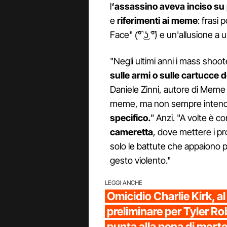
l
‘assassino aveva inciso su 
e
riferimenti ai meme
: frasi
Face" (͡° ͜ʖ ͡°) e un'allusione 
"Negli ultimi anni i mass shoot
sulle armi o sulle cartucce de
Daniele Zinni, autore di Mem
meme, ma non sempre inte
specifico.
" Anzi. "A volte è 
cameretta
, dove mettere i pro
solo le battute che appaiono 
gesto violento."
LEGGI ANCHE
Omicidio Charlie Kirk, al
preliminare per Tyler R
punta alla pena di mort