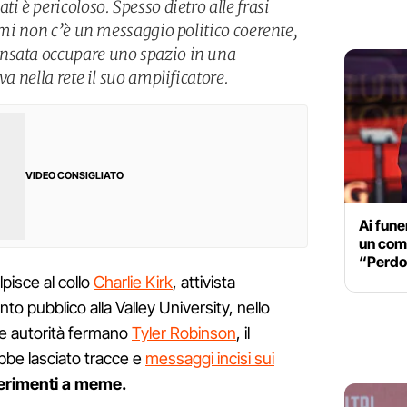
i è pericoloso. Spesso dietro alle frasi
armi non c’è un messaggio politico coerente,
nsata occupare uno spazio in una
va nella rete il suo amplificatore.
VIDEO CONSIGLIATO
Ai fune
un comi
“Perdo
lpisce al collo
Charlie Kirk
, attivista
o pubblico alla Valley University, nello
le autorità fermano
Tyler Robinson
, il
bbe lasciato tracce e
messaggi incisi sui
ferimenti a meme.