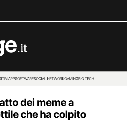
ITIVI
APP
SOFTWARE
SOCIAL NETWORK
GAMING
BIG TECH
atto dei meme a
ettile che ha colpito