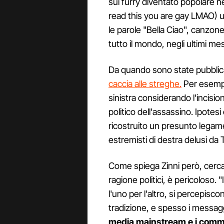
sui furry diventato popolare ne
read this you are gay LMAO) un
le parole "Bella Ciao", canzone
tutto il mondo, negli ultimi me
Da quando sono state pubblicate
caccia alle streghe.
Per esempi
sinistra considerando l'incisi
politico dell'assassino. Ipotesi
ricostruito un presunto legame
estremisti di destra delusi da
Come spiega Zinni però, cerca
ragione politici, è pericoloso
l'uno per l'altro, si percepisco
tradizione, e spesso i messag
media mainstream e i comm