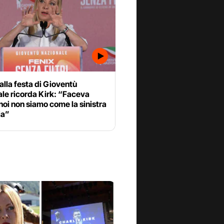
alla festa di Gioventù
le ricorda Kirk: “Faceva
noi non siamo come la sinistra
ia”