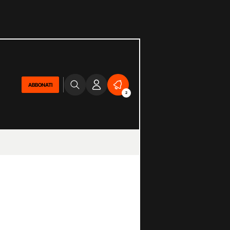
ABBONATI
2