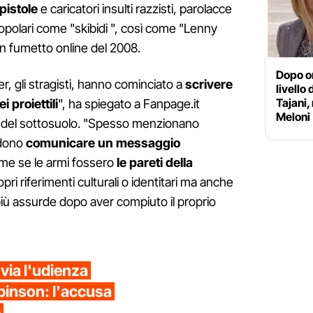
pistole
e caricatori insulti razzisti, parolacce
 popolari come "skibidi ", così come "Lenny
a un fumetto online del 2008.
Dopo om
er, gli stragisti, hanno cominciato a
scrivere
livello 
Tajani,
i proiettili
", ha spiegato a Fanpage.it
Meloni
e del sottosuolo. "Spesso menzionano
ndono
comunicare un messaggio
come se le armi fossero
le pareti della
pri riferimenti culturali o identitari ma anche
più assurde dopo aver compiuto il proprio
 via l'udienza
obinson: l'accusa
e