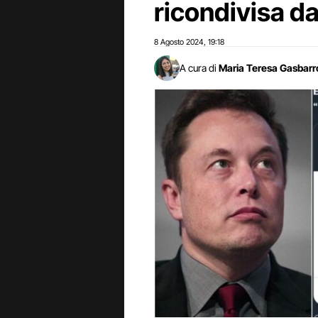
ricondivisa d
8 Agosto 2024
19:18
,
A cura di
Maria Teresa Gasbarr