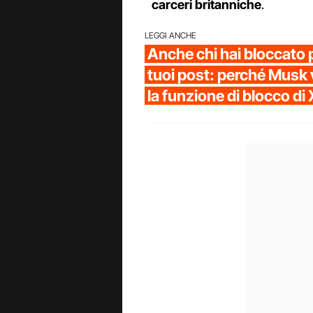
carceri britanniche
.
LEGGI ANCHE
Anche chi hai bloccato p
tuoi post: perché Musk 
la funzione di blocco di 