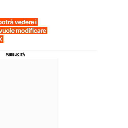
otrà vedere i
vuole modificare
X