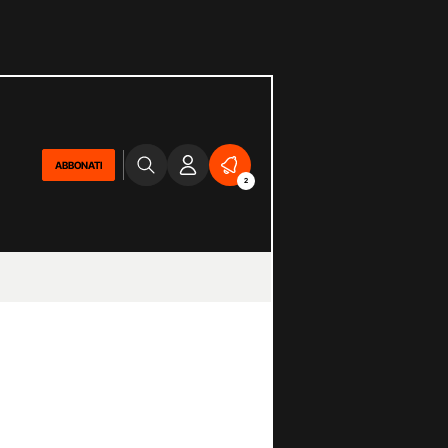
ABBONATI
2