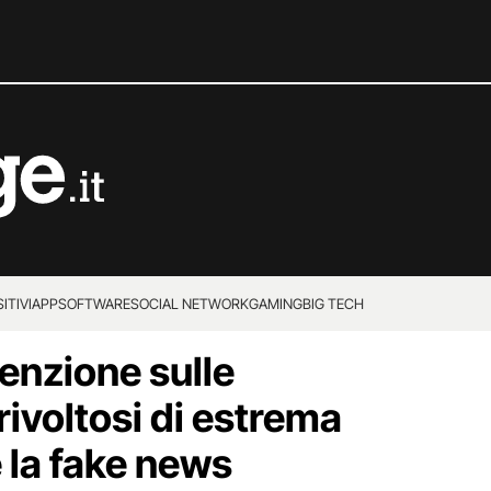
ITIVI
APP
SOFTWARE
SOCIAL NETWORK
GAMING
BIG TECH
enzione sulle
 rivoltosi di estrema
 la fake news