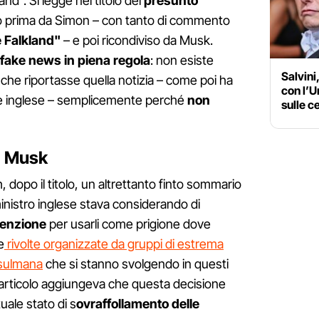
and". Si legge nel titolo del
presunto
o prima da Simon – con tanto di commento
e Falkland"
– e poi ricondiviso da Musk.
fake news in piena regola
: non esiste
Salvini
che riportasse quella notizia – come poi ha
con l’U
nale inglese – semplicemente perché
non
sulle c
di Musk
, dopo il titolo, un altrettanto finto sommario
inistro inglese stava considerando di
tenzione
per usarli come prigione dove
e
rivolte organizzate da gruppi di estrema
usulmana
che si stanno svolgendo in questi
to articolo aggiungeva che questa decisione
uale stato di s
ovraffollamento delle