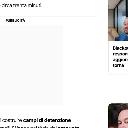
 circa trenta minuti.
Blackou
respons
aggior
torna
i costruire
campi di detenzione