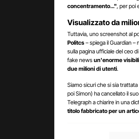
concentramento…"
, per poi
Visualizzato da milion
Tuttavia, uno screenshot al po
Politcs
– spiega il Guardian –
sulla pagina ufficiale del ceo di
fake news
un'enorme visibil
due milioni di utenti
.
Siamo sicuri che si sia tratta
poi Simon) ha cancellato il su
Telegraph a chiarire in una dic
titolo fabbricato per un arti