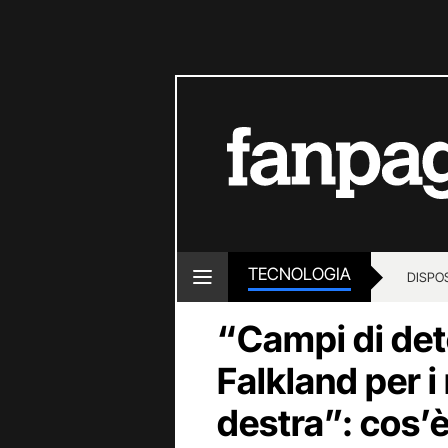
TECNOLOGIA
DISPOS
“Campi di det
Falkland per i
destra”: cos’è