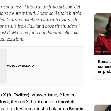
condiviso il titolo di un finto articolo del
opo trenta minuti. Secondo il titolo bufala
Keir Starmer avrebbe avuto intenzione di
one sulle Isole Falkland dove rinchiudere i
 post di Musk ha fatto guadagnare alla fake
ualizzazioni.
Kamala 
comunis
VIDEO CONSIGLIATO
un prob
su
X (fu Twitter)
, vi avvertiamo, è tempo
Musk
, il ceo di X, ha ricondiviso il
post di
el partito di estrema destra britannico
Britatin