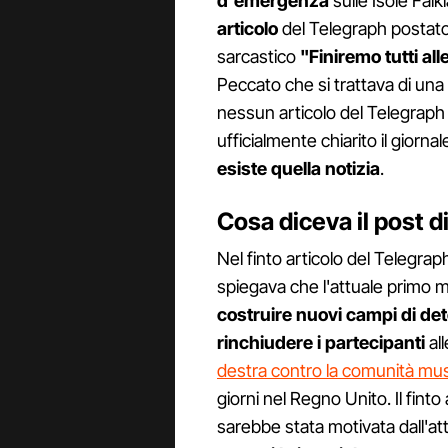
d'emergenza
sulle Isole Falkl
articolo
del Telegraph postat
sarcastico
"Finiremo tutti all
Peccato che si trattava di una
nessun articolo del Telegraph 
ufficialmente chiarito il gior
esiste quella notizia
.
Cosa diceva il post 
Nel finto articolo del Telegraph
spiegava che l'attuale primo m
costruire nuovi campi di de
rinchiudere i partecipanti
all
destra contro la comunità m
giorni nel Regno Unito. Il fin
sarebbe stata motivata dall'att