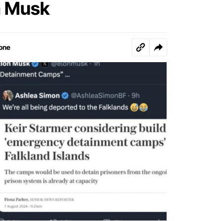
a Musk
one