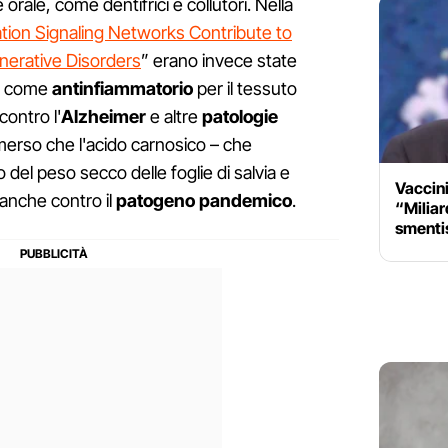
 orale, come dentifrici e collutori. Nella
ation Signaling Networks Contribute to
erative Disorders
” erano invece state
tà come
antinfiammatorio
per il tessuto
contro l'
Alzheimer
e altre
patologie
merso che l'acido carnosico – che
o del peso secco delle foglie di salvia e
Vaccini
 anche contro il
patogeno pandemico
.
“Miliard
smentis