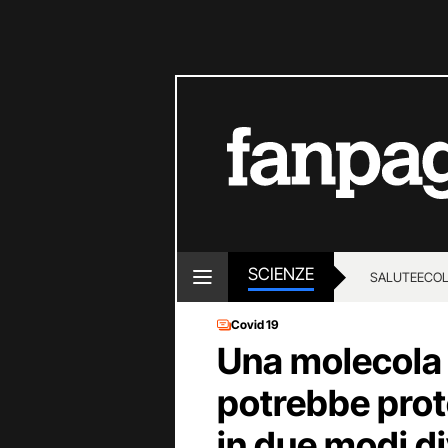
SCIENZE
SALUTE
ECOL
Covid 19
Una molecola 
potrebbe prot
in due modi di