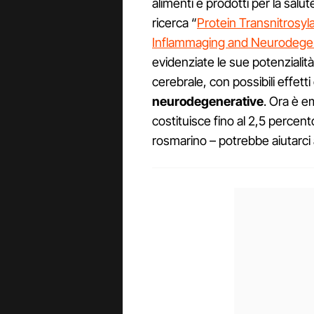
alimenti e prodotti per la salute
ricerca “
Protein Transnitrosyl
Inflammaging and Neurodegen
evidenziate le sue potenziali
cerebrale, con possibili effetti 
neurodegenerative
. Ora è e
costituisce fino al 2,5 percent
rosmarino – potrebbe aiutarci