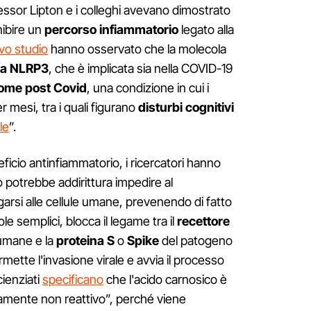
fessor Lipton e i colleghi avevano dimostrato
nibire un
percorso infiammatorio
legato alla
vo studio
hanno osservato che la molecola
ia NLRP3
, che è implicata sia nella COVID-19
ome post Covid
, una condizione in cui i
 mesi, tra i quali figurano
disturbi cognitivi
le
”.
ficio antinfiammatorio, i ricercatori hanno
 potrebbe addirittura impedire al
arsi alle cellule umane, prevenendo di fatto
ole semplici, blocca il legame tra il
recettore
 umane e la
proteina S
o
Spike
del patogeno
mette l'invasione virale e avvia il processo
cienziati
specificano
che l'acido carnosico è
amente non reattivo”, perché viene