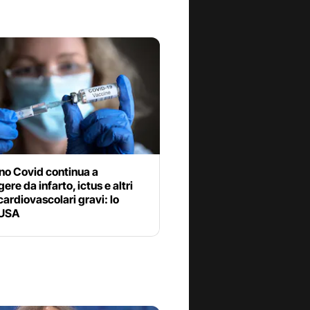
ino Covid continua a
ere da infarto, ictus e altri
cardiovascolari gravi: lo
 USA