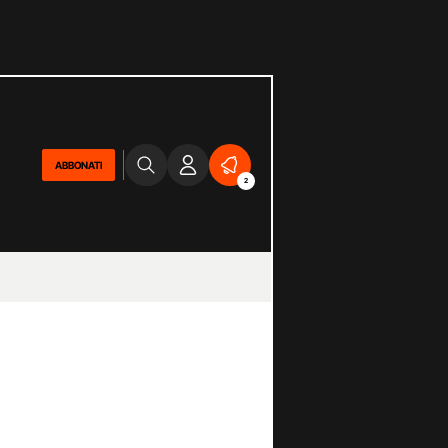
ABBONATI
2