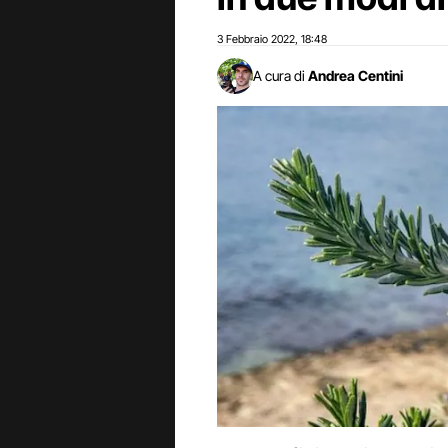
3 Febbraio 2022
18:48
,
A cura di
Andrea Centini