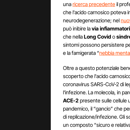
una
ricerca precedente
il pro
che l'acido carnosico poteva i
neurodegenerazione; nel
nuo
può inibire la
via infiammator
che nella
Long Covid
o
sindr
sintomi possono persistere per
e la famigerata “
nebbia menta
Oltre a questo potenziale bene
scoperto che l'acido carnosico
coronavirus SARS-CoV-2 di leg
l'infezione. La molecola, in par
ACE-2
presente sulle cellule
pandemico, il “gancio” che per
di replicazione/infezione. Gli s
un composto “sicuro e relativ