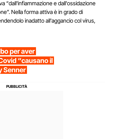
iva “dall'infiammazione e dall'ossidazione
ione”. Nella forma attiva è in grado di
endendolo inadatto all'aggancio col virus,
lbo per aver
-Covid “causano il
ny Senner