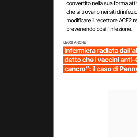
convertito nella sua forma att
che si trovano nei siti di infez
modificare il recettore ACE2 r
prevenendo così l'infezione.
LEGGI ANCHE
Infermiera radiata dall’a
detto che i vaccini anti
cancro”: il caso di Pen