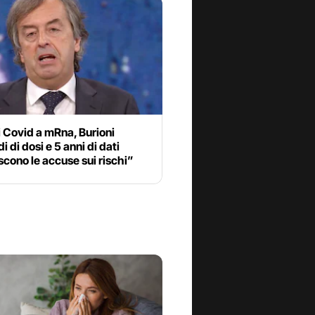
 Covid a mRna, Burioni
i di dosi e 5 anni di dati
cono le accuse sui rischi”