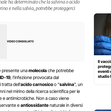
nale ha determinato che la salvina o acido
ino e nella salvia, potrebbe proteggerci
VIDEO CONSIGLIATO
Il vacc
protegg
 presente una
molecola
che potrebbe
eventi 
studio
ID-19
, l'infezione provocata dal
i tratta dell'
acido carnosico
o “
salvina
”, un
nni nel mirino della ricerca scientifica per le
e e antimicrobiche. Non a caso viene
nservante e
antiossidante
naturale in diversi