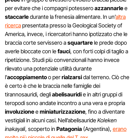
per evitare che i compagni potessero
azzannarle
e
staccarle
durante la frenesia alimentare. In un’
altra
ricerca
presentata presso la Geological Society of
America, invece, i ricercatori hanno ipotizzato che le
braccia corte servissero a
squartare
le prede dopo
averle bloccate con le
fauci
, con forti colpi di taglio a
ripetizione. Studi più convenzionali hanno invece
rilevato una potenziale utilità durante
l’
accoppiamento
o per
rialzarsi
dal terreno. Ciò che
è certo è che le braccia nelle famiglie dei
tirannosauridi, degli
abelisauridi
e in altri gruppi di
teropodi sono andate incontro a una vera e propria
involuzione
e
miniaturizzazione
, fino a diventare
vestigiali in alcuni casi. Nell’abelisauride
Koleken
inakayali
, scoperto in
Patagonia
(Argentina),
erano
molto più piccole di quelle del T. rex
.