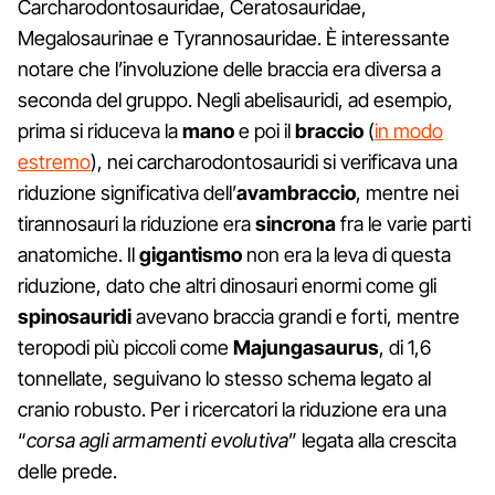
Carcharodontosauridae, Ceratosauridae,
Megalosaurinae e Tyrannosauridae. È interessante
notare che l’involuzione delle braccia era diversa a
seconda del gruppo. Negli abelisauridi, ad esempio,
prima si riduceva la
mano
e poi il
braccio
(
in modo
estremo
), nei carcharodontosauridi si verificava una
riduzione significativa dell’
avambraccio
, mentre nei
tirannosauri la riduzione era
sincrona
fra le varie parti
anatomiche. Il
gigantismo
non era la leva di questa
riduzione, dato che altri dinosauri enormi come gli
spinosauridi
avevano braccia grandi e forti, mentre
teropodi più piccoli come
Majungasaurus
, di 1,6
tonnellate, seguivano lo stesso schema legato al
cranio robusto. Per i ricercatori la riduzione era una
“
corsa agli armamenti evolutiva
” legata alla crescita
delle prede.