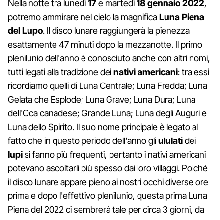
Nella notte tra lunedì
17
e martedì
18
gennaio 2022
,
potremo ammirare nel cielo la magnifica
Luna Piena
del Lupo
. Il disco lunare raggiungerà la pienezza
esattamente 47 minuti dopo la mezzanotte. Il primo
plenilunio dell'anno è conosciuto anche con altri nomi,
tutti legati alla tradizione dei
nativi americani
: tra essi
ricordiamo quelli di Luna Centrale; Luna Fredda; Luna
Gelata che Esplode; Luna Grave; Luna Dura; Luna
dell'Oca canadese; Grande Luna; Luna degli Auguri e
Luna dello Spirito. Il suo nome principale è legato al
fatto che in questo periodo dell'anno gli
ululati
dei
lupi
si fanno più frequenti, pertanto i nativi americani
potevano ascoltarli più spesso dai loro villaggi. Poiché
il disco lunare appare pieno ai nostri occhi diverse ore
prima e dopo l'effettivo plenilunio, questa prima Luna
Piena del 2022 ci sembrerà tale per circa 3 giorni, da